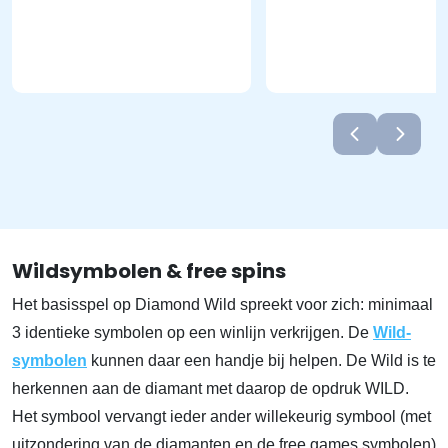
Wildsymbolen & free spins
Het basisspel op Diamond Wild spreekt voor zich: minimaal
3 identieke symbolen op een winlijn verkrijgen. De
Wild-
symbolen
kunnen daar een handje bij helpen. De Wild is te
herkennen aan de diamant met daarop de opdruk WILD.
Het symbool vervangt ieder ander willekeurig symbool (met
uitzondering van de diamanten en de free games symbolen)