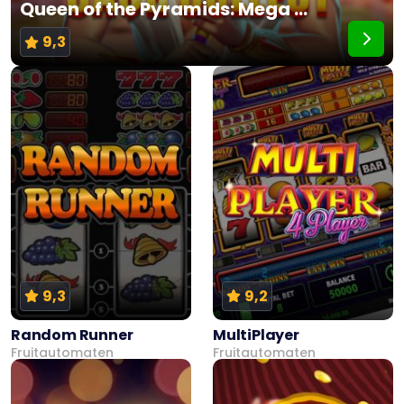
Queen of the Pyramids: Mega Cash Collect
9,3
9,3
9,2
Random Runner
MultiPlayer
Fruitautomaten
Fruitautomaten