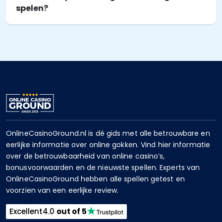
normaliter zo rond de 100.000 euro.
spelen?
draaien. De speler ontvangt 8 gratis spins en
alle winsten worden tweemaal uitgekeerd. De
Jazeker. Op deze pagina kan de speler een
deelnemer kan dus dubbel zoveel geld
gratis demo van het spel. De speler kan op
winnen tijdens de gratis spins.
die manier risicovrij het spel leren kennen.
OnlineCasinoGround.nl is dé gids met alle betrouwbare en
eerlijke informatie over online gokken. Vind hier informatie
over de betrouwbaarheid van online casino’s,
bonusvoorwaarden en de nieuwste spellen. Experts van
OnlineCasinoGround hebben alle spellen getest en
voorzien van een eerlijke review.
Excellent
4.0
out of 5