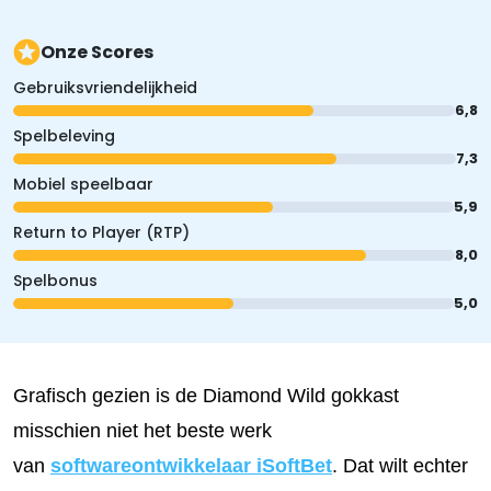
Specificaties
Onze Scores
Spelen met geld
Gebruiksvriendelijkheid
6,8
Spelregels
Spelbeleving
7,3
Hoe werkt het?
Mobiel speelbaar
5,9
Wildsymbolen & free spins
Return to Player (RTP)
8,0
Conclusie
Spelbonus
FAQ
5,0
Grafisch gezien is de Diamond Wild gokkast
misschien niet het beste werk
van
soft
wareontwikkelaar
iSoftBet
. Dat wilt echter