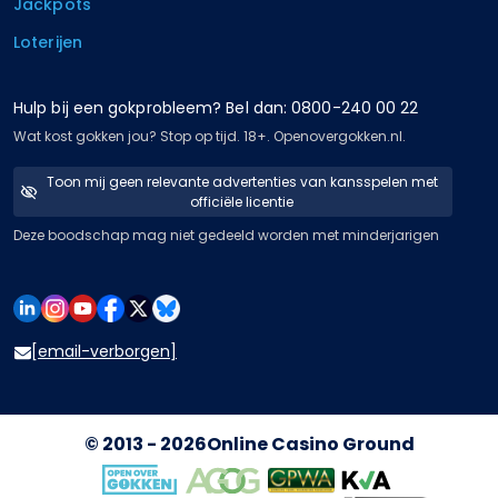
Jackpots
Loterijen
Hulp bij een gokprobleem? Bel dan: 0800-240 00 22
Wat kost gokken jou? Stop op tijd. 18+. Openovergokken.nl.
Toon mij geen relevante advertenties van kansspelen met
officiële licentie
Deze boodschap mag niet gedeeld worden met minderjarigen
[email-verborgen]
© 2013 - 2026
Online Casino Ground