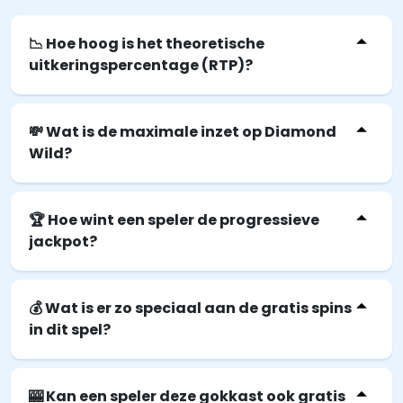
📉 Hoe hoog is het theoretische
uitkeringspercentage (RTP)?
Het theoretische uitkeringspercentage van
de Diamond Wild gokkast is niet erg hoog. Het
💸 Wat is de maximale inzet op Diamond
Wild?
uitbetalingspercentage van 92,5% is lichtelijk
teleurstellend. Het neemt de kans op hogere
Het spel kan gespeeld worden met een
uitbetalingen echter niet weg.
maximaal bedrag van 200 euro per spin
🏆 Hoe wint een speler de progressieve
jackpot?
draai. Hierdoor is het spel geschikt voor de
high-rollers die graag met hoge bedragen
De progressieve jackpot kan gewonnen
spelen.
worden door 9 diamanten te draaien op de
💰 Wat is er zo speciaal aan de gratis spins
in dit spel?
rollen. De speler wint dan de prijs met een
vermenigvuldiger van 2500 keer of de
De gratis spins kunnen worden gewonnen
progressieve jackpot. De hoofdprijs ligt
door 3 of meer Free Games symbolen te
🎰 Kan een speler deze gokkast ook gratis