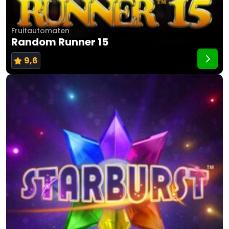
Fruitautomaten
Random Runner 15
9,6