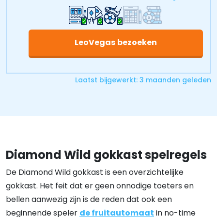
LeoVegas bezoeken
Laatst bijgewerkt: 3 maanden geleden
Diamond Wild gokkast spelregels
De Diamond Wild gokkast is een overzichtelijke
gokkast. Het feit dat er geen onnodige toeters en
bellen aanwezig zijn is de reden dat ook een
beginnende speler
de fruitautomaat
in no-time