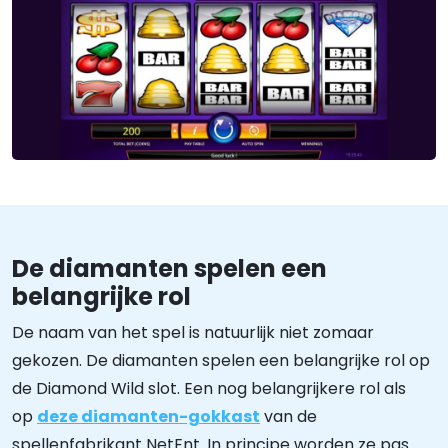
De diamanten spelen een
belangrijke rol
De naam van het spel is natuurlijk niet zomaar
gekozen. De diamanten spelen een belangrijke rol op
de Diamond Wild slot. Een nog belangrijkere rol als
op
deze diamanten-gokkast
van de
spellenfabrikant NetEnt. In principe worden ze pas