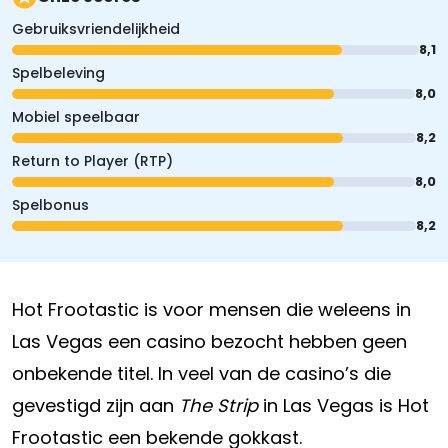
Gebruiksvriendelijkheid
8,1
Spelbeleving
8,0
Mobiel speelbaar
8,2
Return to Player (RTP)
8,0
Spelbonus
8,2
Hot Frootastic is voor mensen die weleens in
Las Vegas een casino bezocht hebben geen
onbekende titel. In veel van de casino’s die
gevestigd zijn aan
The Strip
in Las Vegas is Hot
Frootastic een bekende gokkast.