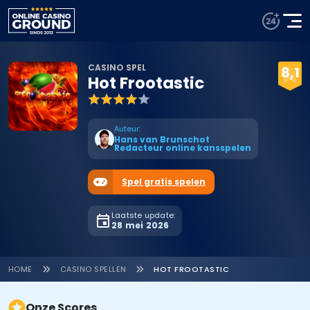
ORANJE PALACE
Bezoek Oranje
100% tot € 250
CASINO SPEL
8,1
Palace
bonus
Hot Frootastic
Auteur:
Hans van Brunschot
Redacteur online kansspelen
Spel gratis spelen
Laatste update:
28 mei 2026
HOME
CASINO SPELLEN
HOT FROOTASTIC
Onze Scores