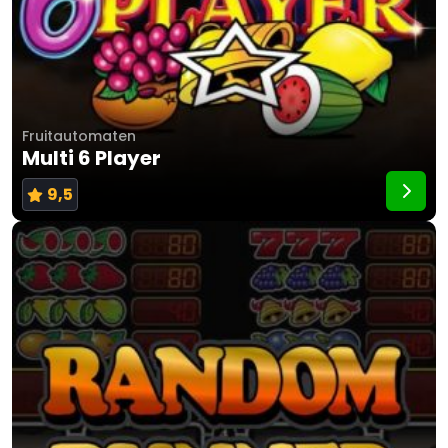
Fruitautomaten
Multi 6 Player
9,5