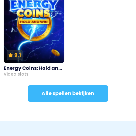
9,1
Energy Coins: Hold and Win
Video slots
Alle spellen bekijken