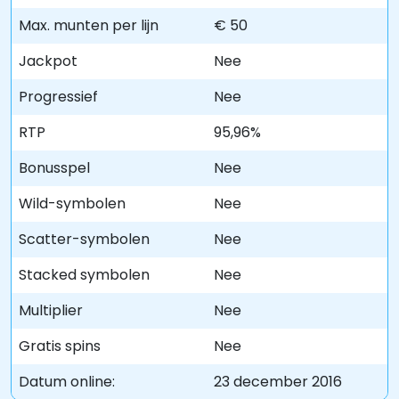
Max. munten per lijn
€ 50
Jackpot
Nee
Progressief
Nee
RTP
95,96%
Bonusspel
Nee
Wild-symbolen
Nee
Scatter-symbolen
Nee
Stacked symbolen
Nee
Multiplier
Nee
Gratis spins
Nee
Datum online:
23 december 2016