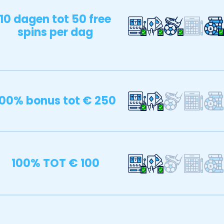
10 dagen tot 50 free
spins per dag
100% bonus tot € 250
100% TOT € 100