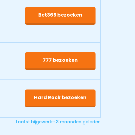
Bet365 bezoeken
777 bezoeken
Hard Rock bezoeken
Laatst bijgewerkt: 3 maanden geleden