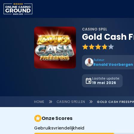
CASINO SPEL
Gold Cash F
Auteur:
Ronald Voorbergen
Laatste update:
19 mei 2026
HOME
CASINO SPELLEN
GOLD CASH FREESPI
Onze Scores
Gebruiksvriendelijkheid