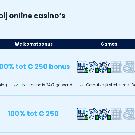
ij online casino’s
Welkomstbonus
Games
100% tot € 250 bonus
ming
Live casino is 24/7 geopend
Gemakkelijk storten met iD
100% tot € 250