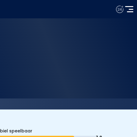
alace
biel speelbaar