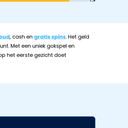
7,9
oud
, cash en
gratis spins
. Het geld
unt. Met een uniek gokspel en
op het eerste gezicht doet