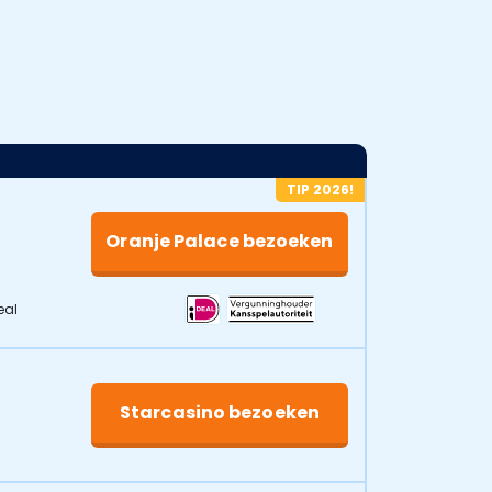
TIP 2026!
Oranje Palace bezoeken
eal
Starcasino bezoeken