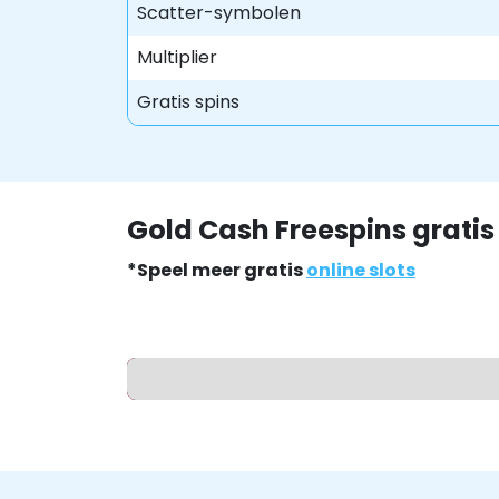
Scatter-symbolen
Multiplier
Gratis spins
Gold Cash Freespins gratis
*Speel meer gratis
online slots