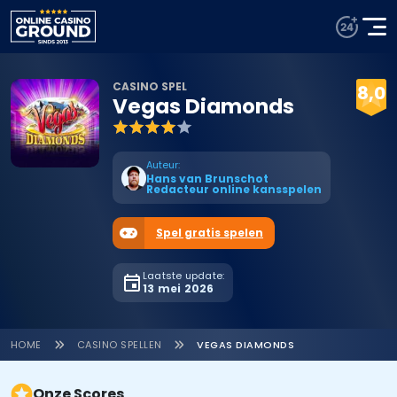
ORANJE PALACE
Bezoek Oranje
100% tot € 250
CASINO SPEL
8,0
Palace
bonus
Vegas Diamonds
Auteur:
Hans van Brunschot
Redacteur online kansspelen
Spel gratis spelen
Laatste update:
13 mei 2026
HOME
CASINO SPELLEN
VEGAS DIAMONDS
Onze Scores