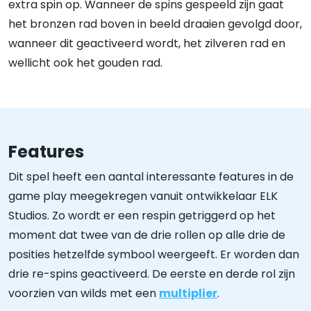
extra spin op. Wanneer de spins gespeeld zijn gaat
het bronzen rad boven in beeld draaien gevolgd door,
wanneer dit geactiveerd wordt, het zilveren rad en
wellicht ook het gouden rad.
Features
Dit spel heeft een aantal interessante features in de
game play meegekregen vanuit ontwikkelaar ELK
Studios. Zo wordt er een respin getriggerd op het
moment dat twee van de drie rollen op alle drie de
posities hetzelfde symbool weergeeft. Er worden dan
drie re-spins geactiveerd. De eerste en derde rol zijn
voorzien van wilds met een
multiplier
.