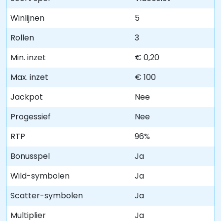
Winlijnen
5
Rollen
3
Min. inzet
€ 0,20
Max. inzet
€ 100
Jackpot
Nee
Progessief
Nee
RTP
96%
Bonusspel
Ja
Wild-symbolen
Ja
Scatter-symbolen
Ja
Multiplier
Ja