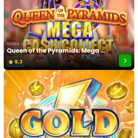
Video slots
Queen of the Pyramids: Mega Cash Collect
9,3