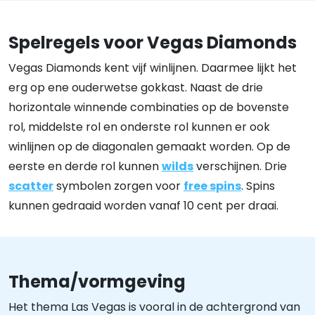
Spelregels voor Vegas Diamonds
Vegas Diamonds kent vijf winlijnen. Daarmee lijkt het
erg op ene ouderwetse gokkast. Naast de drie
horizontale winnende combinaties op de bovenste
rol, middelste rol en onderste rol kunnen er ook
winlijnen op de diagonalen gemaakt worden. Op de
eerste en derde rol kunnen
wilds
verschijnen. Drie
scatter
symbolen zorgen voor
free spins
. Spins
kunnen gedraaid worden vanaf 10 cent per draai.
Thema/vormgeving
Het thema Las Vegas is vooral in de achtergrond van