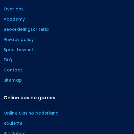
Over ons
Academy
Beoordelingscriteria
Privacy policy
Speel bewust
FAQ
Contact
Sitemap
Online casino games
Online Casino Nederland
Roulette
Blackjack