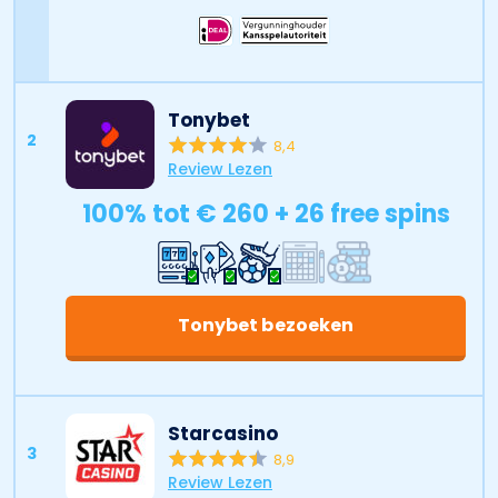
Tonybet
2
8,4
Review Lezen
100% tot € 260 + 26 free spins
Tonybet bezoeken
Starcasino
3
8,9
Review Lezen