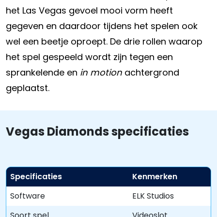
het Las Vegas gevoel mooi vorm heeft
gegeven en daardoor tijdens het spelen ook
wel een beetje oproept. De drie rollen waarop
het spel gespeeld wordt zijn tegen een
sprankelende en
in motion
achtergrond
geplaatst.
Vegas Diamonds specificaties
Specificaties
Kenmerken
Software
ELK Studios
Soort spel
Videoslot