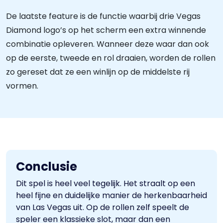
De laatste feature is de functie waarbij drie Vegas
Diamond logo’s op het scherm een extra winnende
combinatie opleveren. Wanneer deze waar dan ook
op de eerste, tweede en rol draaien, worden de rollen
zo gereset dat ze een winlijn op de middelste rij
vormen.
Conclusie
Dit spel is heel veel tegelijk. Het straalt op een
heel fijne en duidelijke manier de herkenbaarheid
van Las Vegas uit. Op de rollen zelf speelt de
speler een klassieke slot, maar dan een