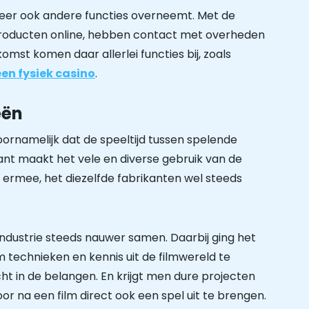
er ook andere functies overneemt. Met de
producten online, hebben contact met overheden
omst komen daar allerlei functies bij, zoals
een fysiek casino
.
eën
ornamelijk dat de speeltijd tussen spelende
nt maakt het vele en diverse gebruik van de
rmee, het diezelfde fabrikanten wel steeds
ndustrie steeds nauwer samen. Daarbij ging het
m technieken en kennis uit de filmwereld te
ht in de belangen. En krijgt men dure projecten
r na een film direct ook een spel uit te brengen.