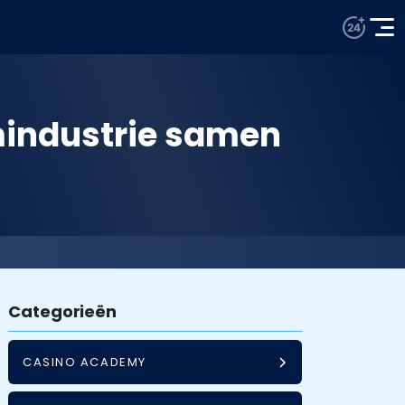
mindustrie samen
Categorieën
CASINO ACADEMY