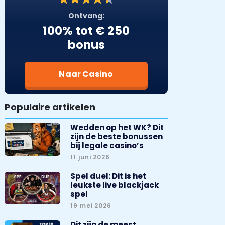
Ontvang:
100% tot € 250
bonus
Naar Casino
Populaire artikelen
Wedden op het WK? Dit
zijn de beste bonussen
bij legale casino’s
11 juni 2026
Spel duel: Dit is het
leukste live blackjack
spel
19 mei 2026
Dit zijn de meest