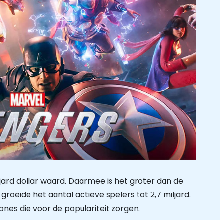
jard dollar waard. Daarmee is het groter dan de
groeide het aantal actieve spelers tot 2,7 miljard.
ones die voor de populariteit zorgen.