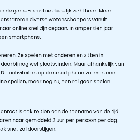
 in de game-industrie duidelijk zichtbaar. Maar
constateren diverse wetenschappers vanuit
aar online snel zijn gegaan. In amper tien jaar
 een smartphone.
oneren. Ze spelen met anderen en zitten in
aarbij nog wel plaatsvinden. Maar afhankelijk van
r. De activiteiten op de smartphone vormen een
ine spellen, meer nog nu, een rol gaan spelen.
contact is ook te zien aan de toename van de tijd
 jaren naar gemiddeld 2 uur per persoon per dag.
k snel, zal doorstijgen.