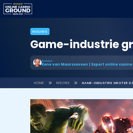
NIEUWS
Game-industrie gr
Auteur:
Rene van Maarsseveen
|
Expert online casino
HOME
NIEUWS
GAME-INDUSTRIE GROTER DA