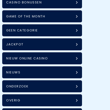
CASINO BONUSSEN
GAME OF THE MONTH
GEEN CATEGORIE
JACKPOT
NIEUW ONLINE CASINO
NIEUWS
ONDERZOEK
OVERIG