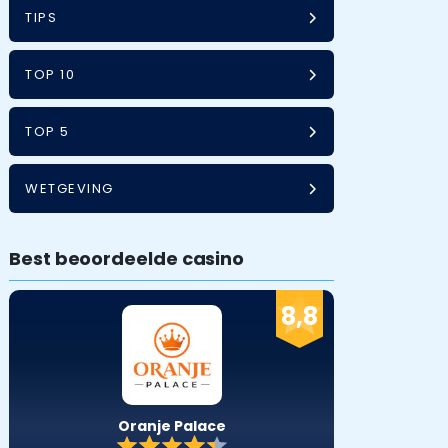
TIPS
TOP 10
TOP 5
WETGEVING
Best beoordeelde casino
8,8
Oranje Palace