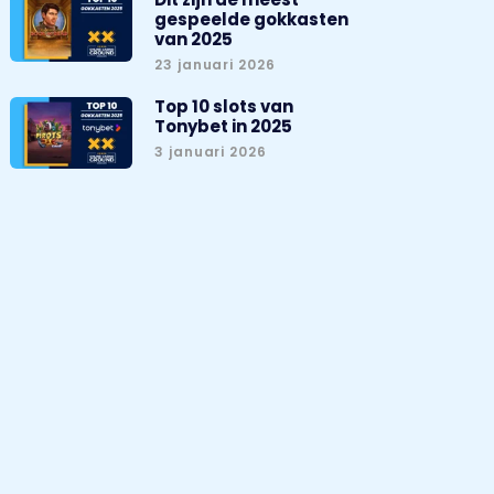
gespeelde gokkasten
van 2025
23 januari 2026
Top 10 slots van
Tonybet in 2025
3 januari 2026