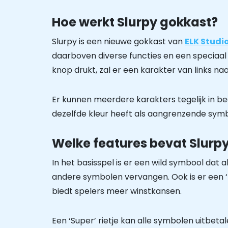
Hoe werkt Slurpy gokkast?
Slurpy is een nieuwe gokkast van
ELK Studi
daarboven diverse functies en een speciaal k
knop drukt, zal er een karakter van links na
Er kunnen meerdere karakters tegelijk in be
dezelfde kleur heeft als aangrenzende symb
Welke features bevat Slurpy
In het basisspel is er een wild symbool dat
andere symbolen vervangen. Ook is er een 
biedt spelers meer winstkansen.
Een ‘Super’ rietje kan alle symbolen uitbet