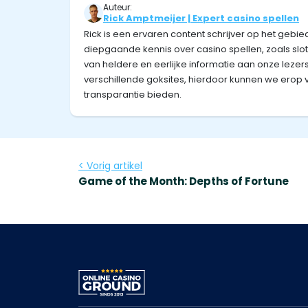
Auteur:
Rick Amptmeijer | Expert casino spellen
Rick is een ervaren content schrijver op het gebie
diepgaande kennis over casino spellen, zoals slots
van heldere en eerlijke informatie aan onze lezers
verschillende goksites, hierdoor kunnen we erop ve
transparantie bieden.
< Vorig artikel
Game of the Month: Depths of Fortune