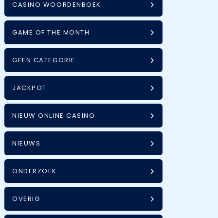
CASINO WOORDENBOEK
GAME OF THE MONTH
GEEN CATEGORIE
JACKPOT
NIEUW ONLINE CASINO
NIEUWS
ONDERZOEK
OVERIG