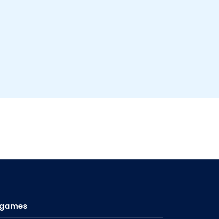
o games