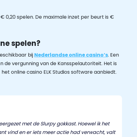
€ 0,20 spelen. De maximale inzet per beurt is €
ine spelen?
eschikbaar bij
Nederlandse online casino’s
. Een
n de vergunning van de Kansspelautoriteit. Het is
 het online casino ELK Studios software aanbiedt.
neergezet met de Slurpy gokkast. Hoewel ik het
t vind en er iets meer actie had verwacht, valt