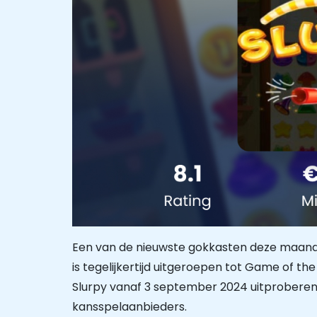
Een van de nieuwste gokkasten deze maand
is tegelijkertijd uitgeroepen tot Game of t
Slurpy vanaf 3 september 2024 uitproberen 
kansspelaanbieders.