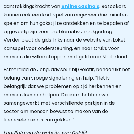
aantrekkingskracht van
online casino's
. Bezoekers
kunnen ook een kort spel van ongeveer drie minuten
spelen om hun gokstijl te ontdekken en te bepalen of
zij gevoelig zijn voor problematisch gokgedrag.
Verder biedt de gids links naar de website van Loket
Kansspel voor ondersteuning, en naar Cruks voor
mensen die willen stoppen met gokken in Nederland.
Esmeralda de Jong, adviseur bij Geldfit, benadrukt het
belang van vroege signalering en hulp: “Het is
belangrijk dat we problemen op tijd herkennen en
mensen kunnen helpen. Daarom hebben we
samengewerkt met verschillende partijen in de
sector om mensen bewust te maken van de
financiële risico's van gokken.”
Leadfoto via de website van Geldfit.