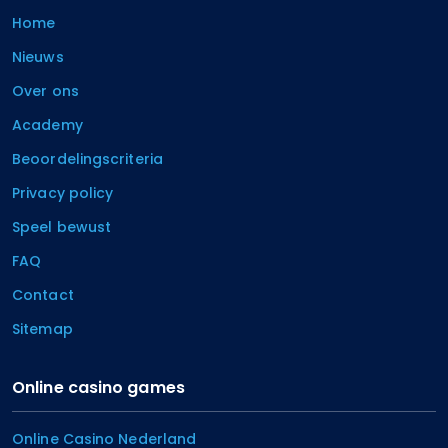
Home
Nieuws
Over ons
Academy
Beoordelingscriteria
Privacy policy
Speel bewust
FAQ
Contact
Sitemap
Online casino games
Online Casino Nederland