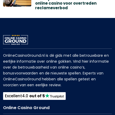
online casino voor overtreden
reclameverbod
OnlineCasinoGround.nl is dé gids met alle betrouwbare en
eerlijke informatie over online gokken. Vind hier informatie
over de betrouwbaarheid van online casino’s,
bonusvoorwaarden en de nieuwste spellen. Experts van
OnlineCasinoGround hebben alle spellen getest en
voorzien van een eerlijke review.
Excellent
4.0
out of 5
Online Casino Ground