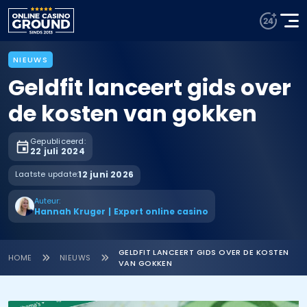
NIEUWS
Geldfit lanceert gids over
de kosten van gokken
Gepubliceerd:
22 juli 2024
Laatste update:
12 juni 2026
Auteur:
Hannah Kruger
|
Expert online casino
GELDFIT LANCEERT GIDS OVER DE KOSTEN
HOME
NIEUWS
VAN GOKKEN