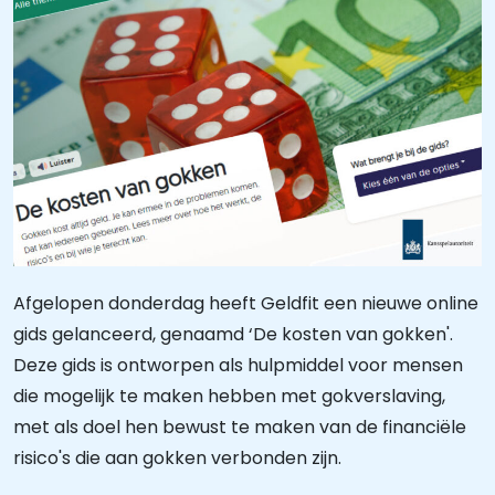
Afgelopen donderdag heeft Geldfit een nieuwe online
gids gelanceerd, genaamd ‘De kosten van gokken'.
Deze gids is ontworpen als hulpmiddel voor mensen
die mogelijk te maken hebben met gokverslaving,
met als doel hen bewust te maken van de financiële
risico's die aan gokken verbonden zijn.