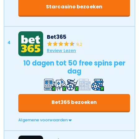
Starcasino bezoeken
Bet365
4
9,2
Review Lezen
10 dagen tot 50 free spins per
dag
Bet365 bezoeken
Algemene voorwaarden