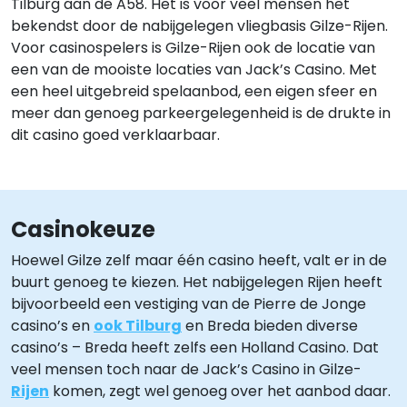
Tilburg aan de A58. Het is voor veel mensen het
bekendst door de nabijgelegen vliegbasis Gilze-Rijen.
Voor casinospelers is Gilze-Rijen ook de locatie van
een van de mooiste locaties van Jack’s Casino. Met
een heel uitgebreid spelaanbod, een eigen sfeer en
meer dan genoeg parkeergelegenheid is de drukte in
dit casino goed verklaarbaar.
Casinokeuze
Hoewel Gilze zelf maar één casino heeft, valt er in de
buurt genoeg te kiezen. Het nabijgelegen Rijen heeft
bijvoorbeeld een vestiging van de Pierre de Jonge
casino’s en
ook Tilburg
en Breda bieden diverse
casino’s – Breda heeft zelfs een Holland Casino. Dat
veel mensen toch naar de Jack’s Casino in Gilze-
Rijen
komen, zegt wel genoeg over het aanbod daar.