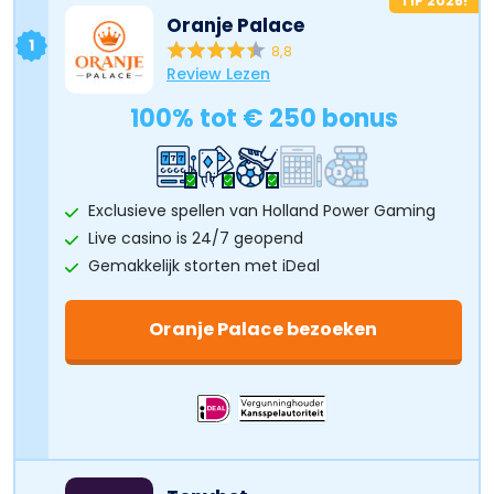
TIP 2026!
Oranje Palace
1
8,8
Review Lezen
100% tot € 250 bonus
Exclusieve spellen van Holland Power Gaming
Live casino is 24/7 geopend
Gemakkelijk storten met iDeal
Oranje Palace bezoeken