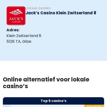
LOKAAL CASINO
Jack’s Casino Klein Zwitserland 8
Adres:
Klein Zwitserland 8
5126 TA, Gilze
Online alternatief voor lokale
casino’s
Top 5 casino’s