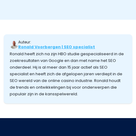
Auteur:
Ronald Voorbergen | SEO specialist
Ronald heeft zich na zijn HBO studie gespecialiseerd in de
zoekresultaten van Google en dan met name het SEO
onderdeel. Hij is al meer dan 15 jaar actief als SEO
specialist en heeft zich de afgelopen jaren verdiept in de
SEO wereld van de online casino industrie. Ronald houdt
de trends en ontwikkelingen bij voor onderwerpen die
populair zijn in de kansspelwereld.