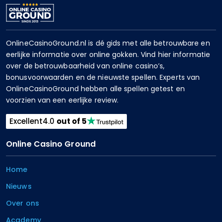
OnlineCasinoGround.nl is dé gids met alle betrouwbare en
eerlijke informatie over online gokken. Vind hier informatie
over de betrouwbaarheid van online casino’s,
bonusvoorwaarden en de nieuwste spellen. Experts van
OnlineCasinoGround hebben alle spellen getest en
voorzien van een eerlijke review.
Excellent
4.0
out of 5
Online Casino Ground
Home
Nieuws
Over ons
Academy