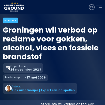
NIEUWS
Groningen wil verbod op
reclame voor gokken,
alcohol, vlees en fossiele
brandstof
Gepubliceerd:
24 november 2023
Laatste update:
17 mei 2026
Auteur:
Rick Amptmeijer
|
Expert casino spellen
GRONINGEN WIL VERBOD OP RECLAME