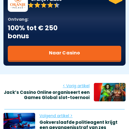
Ontvang:
100% tot € 250
bonus
Naar Casino
< Vorig artikel
Jack’s Casino Online organiseert een
Games Global slot-toernooi
Volgend artikel >
Gokverslaafde politieagent krijgt
een gevangenisstraf van zes