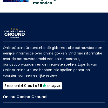
maanden
OnlineCasinoGround.nl is dé gids met alle betrouwbare en
eerlijke informatie over online gokken. Vind hier informatie
over de betrouwbaarheid van online casino’s,
bonusvoorwaarden en de nieuwste spellen. Experts van
OnlineCasinoGround hebben alle spellen getest en
voorzien van een eerlijke review.
Excellent
4.0
out of 5
Online Casino Ground