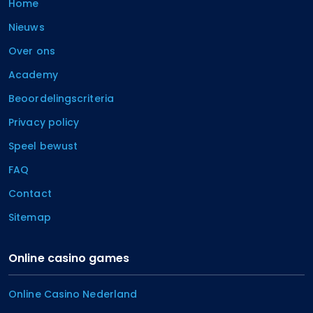
Home
Nieuws
Over ons
Academy
Beoordelingscriteria
Privacy policy
Speel bewust
FAQ
Contact
Sitemap
Online casino games
Online Casino Nederland