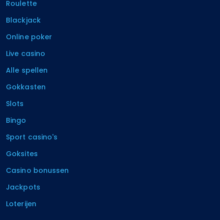
Roulette
Blackjack
Online poker
Live casino
Alle spellen
Gokkasten
Slots
Bingo
Sport casino's
Goksites
Casino bonussen
Jackpots
Loterijen