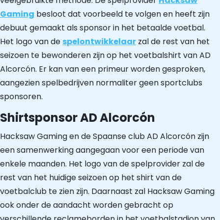
veelgebruikte methode. De spelprovider
Hacksaw
Gaming
besloot dat voorbeeld te volgen en heeft zijn
debuut gemaakt als sponsor in het betaalde voetbal.
Het logo van de
spelontwikkelaar
zal de rest van het
seizoen te bewonderen zijn op het voetbalshirt van AD
Alcorcón. Er kan van een primeur worden gesproken,
aangezien spelbedrijven normaliter geen sportclubs
sponsoren.
Shirtsponsor AD Alcorcón
Hacksaw Gaming en de Spaanse club AD Alcorcón zijn
een samenwerking aangegaan voor een periode van
enkele maanden. Het logo van de spelprovider zal de
rest van het huidige seizoen op het shirt van de
voetbalclub te zien zijn. Daarnaast zal Hacksaw Gaming
ook onder de aandacht worden gebracht op
verschillende reclameborden in het voetbalstadion van