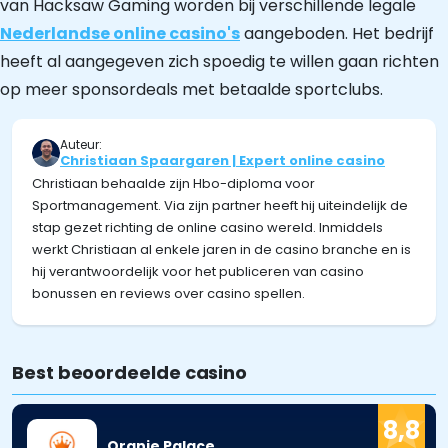
van Hacksaw Gaming worden bij verschillende legale
Nederlandse online casino's
aangeboden. Het bedrijf
heeft al aangegeven zich spoedig te willen gaan richten
op meer sponsordeals met betaalde sportclubs.
Auteur:
Christiaan Spaargaren | Expert online casino
Christiaan behaalde zijn Hbo-diploma voor
Sportmanagement. Via zijn partner heeft hij uiteindelijk de
stap gezet richting de online casino wereld. Inmiddels
werkt Christiaan al enkele jaren in de casino branche en is
hij verantwoordelijk voor het publiceren van casino
bonussen en reviews over casino spellen.
Best beoordeelde casino
8,8
Oranje Palace