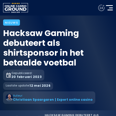
NIEUWS
Hacksaw Gaming
debuteert als
shirtsponsor in het
betaalde voetbal
Gepubliceerd:
20 februari 2023
Laatste update:
12 mei 2026
Auteur:
Christiaan Spaargaren
|
Expert online casino
HACKSAW GAMING DEBUTEERT ALS