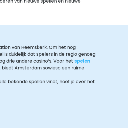
oduceren van nieuwe spellen en nieuwe
station van Heemskerk. Om het nog
is duidelijk dat spelers in de regio genoeg
og drie andere casino’s. Voor het
spelen
jk biedt Amsterdam sowieso een ruime
lle bekende spellen vindt, hoef je over het