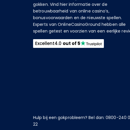
gokken. Vind hier informatie over de
betrouwbaarheid van online casino’s,
bonusvoorwaarden en de nieuwste spellen.
Experts van OnlineCasinoGround hebben alle
spellen getest en voorzien van een eerlijke revi
Excellent
4.0
out of 5
Hulp bij een gokprobleem? Bel dan: 0800-240 
22