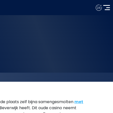
s de plaats zelf bijna samengesmolten
met
 Beverwijk heeft. Dit oude casino neemt