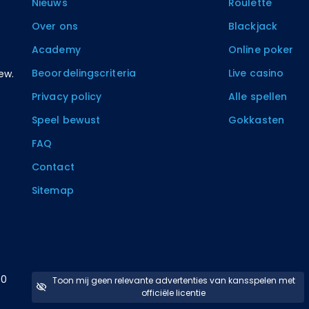
Nieuws
Roulette
Over ons
Blackjack
Academy
Online poker
Beoordelingscriteria
Live casino
ew.
Privacy policy
Alle spellen
Speel bewust
Gokkasten
FAQ
Contact
Sitemap
00
Toon mij geen relevante advertenties van kansspelen met
officiële licentie