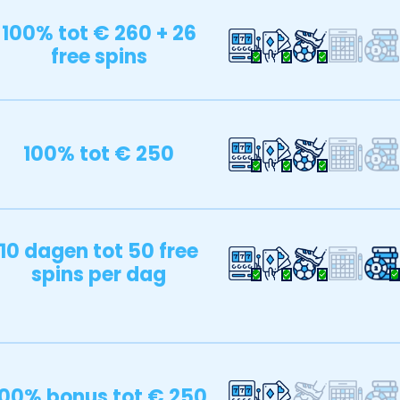
100% tot € 260 + 26
free spins
100% tot € 250
10 dagen tot 50 free
spins per dag
100% bonus tot € 250