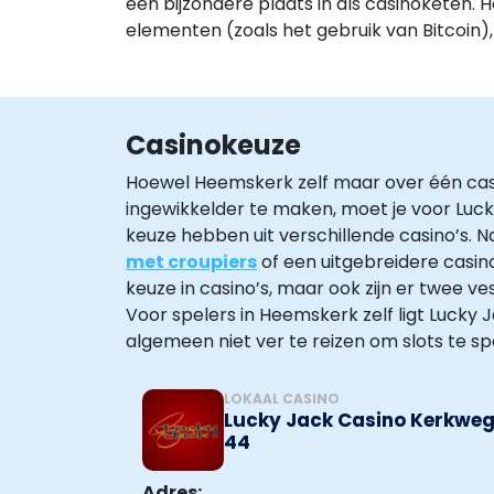
een bijzondere plaats in als casinoketen. 
elementen (zoals het gebruik van Bitcoin), 
Casinokeuze
Hoewel Heemskerk zelf maar over één casin
ingewikkelder te maken, moet je voor Lucky
keuze hebben uit verschillende casino’s. N
met croupiers
of een uitgebreidere casin
keuze in casino’s, maar ook zijn er twee ve
Voor spelers in Heemskerk zelf ligt Lucky 
algemeen niet ver te reizen om slots te sp
LOKAAL CASINO
Lucky Jack Casino Kerkwe
44
Adres: