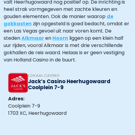
valt Heerhugowaard nog positief op. De inrichting is
heel strak vormgegeven met zachte kleuren en
gouden elementen. Ook de manier waarop
de
gokkasten
zijn opgesteld is goed bedacht, omdat er
een Las Vegas gevoel uit naar voren komt. De
steden
Alkmaar
en
Hoorn
liggen op een klein half
uur rijden, vooral Alkmaar is met drie verschillende
gokhallen de reis waard. Helaas is er geen vestiging
van Holland Casino in de buurt.
LOKAAL CASINO
Jack’s Casino Heerhugowaard
Coolplein 7-9
Adres:
Coolplein 7-9
1703 XC, Heerhugowaard