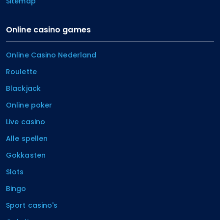
Sitemap
Online casino games
Online Casino Nederland
Roulette
Blackjack
Online poker
Live casino
Alle spellen
Gokkasten
Slots
Bingo
Sport casino's