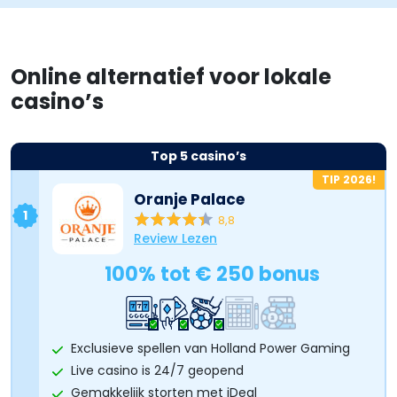
Online alternatief voor lokale
casino’s
Top 5 casino’s
TIP 2026!
Oranje Palace
1
8,8
Review Lezen
100% tot € 250 bonus
Exclusieve spellen van Holland Power Gaming
Live casino is 24/7 geopend
Gemakkelijk storten met iDeal