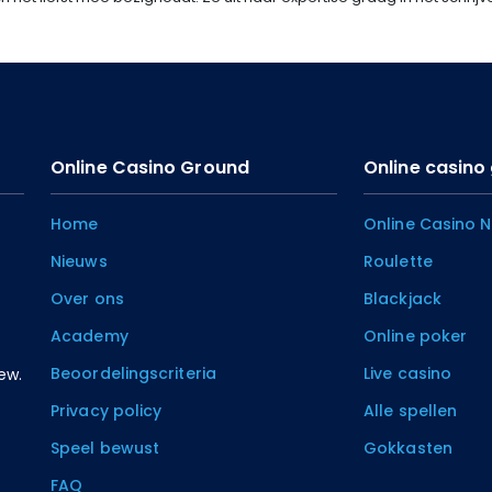
Online Casino Ground
Online casin
Home
Online Casino 
Nieuws
Roulette
Over ons
Blackjack
Academy
Online poker
Beoordelingscriteria
Live casino
ew.
Privacy policy
Alle spellen
Speel bewust
Gokkasten
FAQ