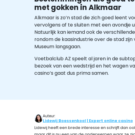
met gokken in Alkmaar
Alkmaar is zo’n stad die zich goed leent 
vervolgens af te sluiten met een avondje ui
Natuurlijk kan iemand ook de verschillend
rondom de kaasindustrie over de stad zijn v
Museum langsgaan.
Voetbalclub AZ speelt al jaren in de subtop
bezoek van een wedstrijd en het wagen va
casino’s gaat dus prima samen.
Auteur:
Lidewij Boessenkool | Expert online casino
Lidewij heeft een brede interesse en schrijft dan 
maar dit is nu een van de onderwerpen waar ze zich 