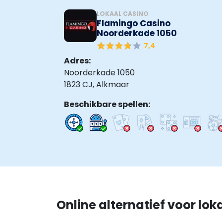
LOKAAL CASINO
Flamingo Casino
Noorderkade 1050
7,4
Adres:
Noorderkade 1050
1823 CJ, Alkmaar
Beschikbare spellen:
Online alternatief voor lok