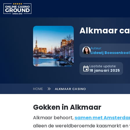
Alkmaar ca
Auteur:
Lidewij Boessenkool
Laatste update:
18 januari 2025
HOME
ALKMAAR CASINO
Gokken in Alkmaar
Alkmaar behoort,
samen met Amsterd
alleen de wereldberoemde kaasmarkt en ve