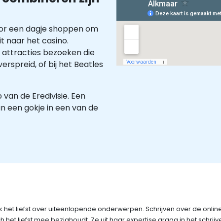
voor een dagje shoppen om
t naar het casino.
e attracties bezoeken die
erspreid, of bij het Beatles
 van de Eredivisie. Een
n een gokje in een van de
ook het liefst over uiteenlopende onderwerpen. Schrijven over de onl
het liefst mee bezighoudt. Ze uit haar expertise graag in het schrijv