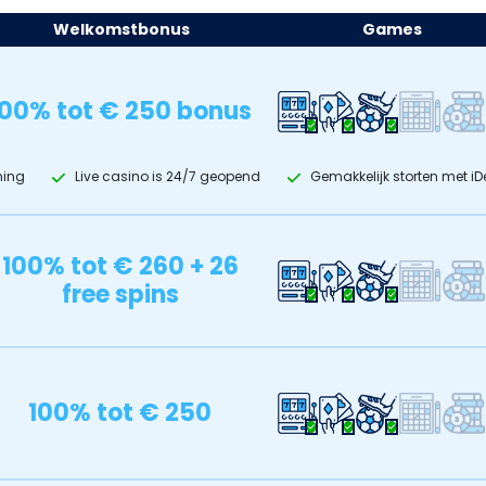
Welkomstbonus
Games
100% tot € 250 bonus
ming
Live casino is 24/7 geopend
Gemakkelijk storten met iD
100% tot € 260 + 26
free spins
100% tot € 250