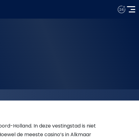
ord-Holland. In deze vestingstad is niet
Hoewel de meeste casino’s in Alkmaar