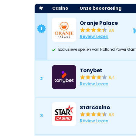
#
Casino
Onze beoordeling
Oranje Palace
1
8,8
Review Lezen
Exclusieve spellen van Holland Power Ga
Tonybet
8,4
2
Review Lezen
Starcasino
8,9
3
Review Lezen