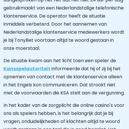
gebruikmaakt van een Nederlandstalige telefonische
klantenservice. De operator heeft de situatie
inmiddels verbeterd. Door het aannemen van
Nederlandstalige klantenservice medewerkers wordt
je bij TonyBet voortaan altijd te woord gestaan in
onze moerstaal.
De situatie kwam aan het licht toen een speler de
Kansspelautoriteit
informeerde dat hij of zij bij het
opnemen van contact met de klantenservice alleen
in het Engels kon communiceren. Dat strookt niet
met de voorwaarden die KSA stelt aan de vergunning.
In het kader van de zorgplicht die online casino's voor
ons als spelers hebben, is het belangrijk dat je bij
vragen, onduidelijkheden of klachten altijd te woord