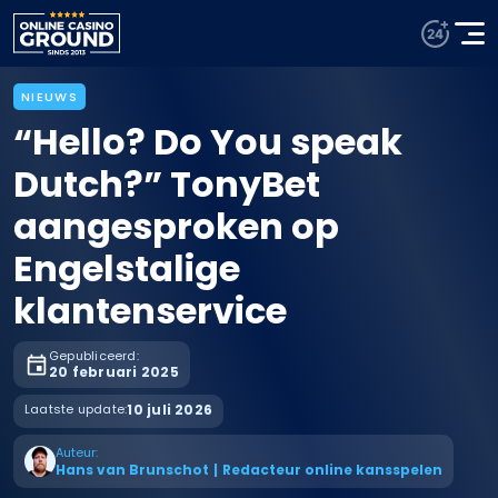
NIEUWS
“Hello? Do You speak
Dutch?” TonyBet
aangesproken op
Engelstalige
klantenservice
Gepubliceerd:
20 februari 2025
Laatste update:
10 juli 2026
Auteur:
Hans van Brunschot
|
Redacteur online kansspelen