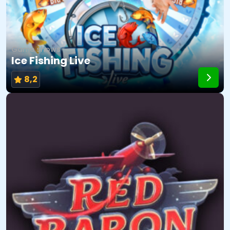
Game shows
Ice Fishing Live
8,2