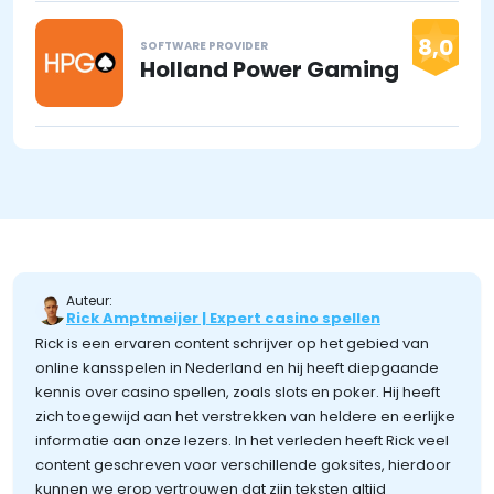
8,0
SOFTWARE PROVIDER
Holland Power Gaming
Auteur:
Rick Amptmeijer | Expert casino spellen
Rick is een ervaren content schrijver op het gebied van
online kansspelen in Nederland en hij heeft diepgaande
kennis over casino spellen, zoals slots en poker. Hij heeft
zich toegewijd aan het verstrekken van heldere en eerlijke
informatie aan onze lezers. In het verleden heeft Rick veel
content geschreven voor verschillende goksites, hierdoor
kunnen we erop vertrouwen dat zijn teksten altijd