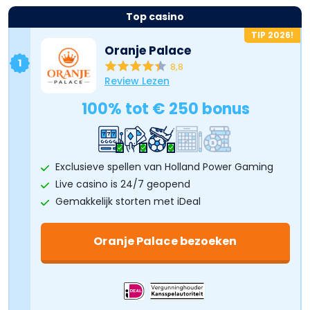
Top casino
TIP 2026!
Oranje Palace
1
8,8
Review Lezen
100% tot € 250 bonus
Exclusieve spellen van Holland Power Gaming
Live casino is 24/7 geopend
Gemakkelijk storten met iDeal
Oranje Palace bezoeken