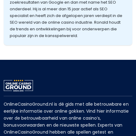
zoekresultaten van Google en dan met name het SEO
onderdeel. Hij is al meer dan 15 jaar actief als SEO
specialist en heeft zich de afgelopen jaren verdiept in de
SEO wereld van de online casino industrie. Ronald houdt
de trends en ontwikkelingen bij voor onderwerpen die
populair zijn in de kansspelwereld.
OnlineCasinoGround.nl is dé gids met alle betrouwbare en
eerlijke informatie over online gokken. Vind hier informatie
over de betrouwbaarheid van online casino’s,
bonusvoorwaarden en de nieuwste spellen. Experts van
OnlineCasinoGround hebben alle spellen getest en