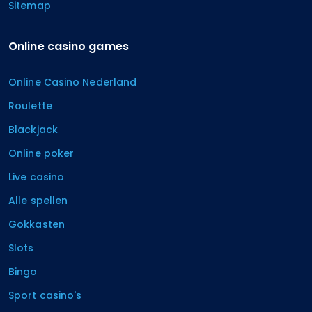
Sitemap
Online casino games
Online Casino Nederland
Roulette
Blackjack
Online poker
Live casino
Alle spellen
Gokkasten
Slots
Bingo
Sport casino's