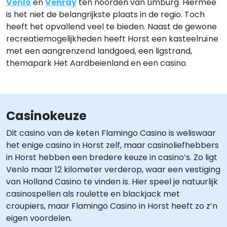
Venlo
en
Venray
ten noorden van Limburg. Hiermee
is het niet de belangrijkste plaats in de regio. Toch
heeft het opvallend veel te bieden. Naast de gewone
recreatiemogelijkheden heeft Horst een kasteelruïne
met een aangrenzend landgoed, een ligstrand,
themapark Het Aardbeienland en een casino.
Casinokeuze
Dit casino van de keten Flamingo Casino is weliswaar
het enige casino in Horst zelf, maar casinoliefhebbers
in Horst hebben een bredere keuze in casino’s. Zo ligt
Venlo maar 12 kilometer verderop, waar een vestiging
van Holland Casino te vinden is. Hier speel je natuurlijk
casinospellen als roulette en blackjack met
croupiers, maar Flamingo Casino in Horst heeft zo z’n
eigen voordelen.