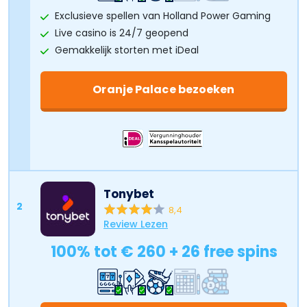
Exclusieve spellen van Holland Power Gaming
Live casino is 24/7 geopend
Gemakkelijk storten met iDeal
Oranje Palace bezoeken
Tonybet
2
8,4
Review Lezen
100% tot € 260 + 26 free spins