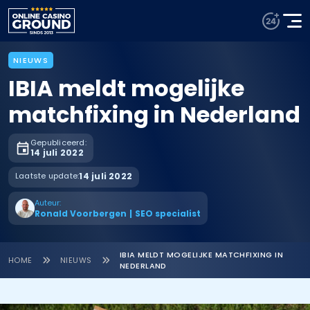
NIEUWS
IBIA meldt mogelijke
matchfixing in Nederland
Gepubliceerd:
14 juli 2022
Laatste update:
14 juli 2022
Auteur:
Ronald Voorbergen
|
SEO specialist
IBIA MELDT MOGELIJKE MATCHFIXING IN
HOME
NIEUWS
NEDERLAND