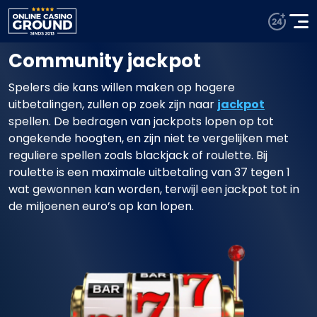
Community jackpot
Spelers die kans willen maken op hogere
uitbetalingen, zullen op zoek zijn naar
jackpot
spellen. De bedragen van jackpots lopen op tot
ongekende hoogten, en zijn niet te vergelijken met
reguliere spellen zoals blackjack of roulette. Bij
roulette is een maximale uitbetaling van 37 tegen 1
wat gewonnen kan worden, terwijl een jackpot tot in
de miljoenen euro’s op kan lopen.