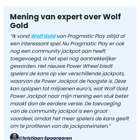
Mening van expert over Wolf
Gold
“Ik vond
Wolf Gold
van Pragmatic Play altijd al
een interessant spel. Nu Pragmatic Play er ook
nog een community jackpot aan heeft
toegevoegd, is het spel nog aantrekkelijker
geworden. Het nieuwe Power Wheel biedt
spelers de kans op vier verschillende jackpots,
waarvan de Power Jackpot de hoogste is. Deze
kan oplopen tot miljoenen euro’s, wat Wolf Gold
Power Jackpot naar mijn mening een stuk beter
maakt dan de eerdere versie. De toevoeging
van de community jackpot is een groot
voordeel, omdat het meer spelers de kans geeft
om te profiteren van de jackpotwinsten.”
Christiaan Spaargaren