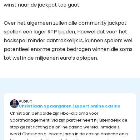
winst naar de jackpot toe gaat.
Over het algemeen zullen alle community jackpot
spellen een lager RTP bieden. Hoewel dat voor het
basisspel minder aantrekkelijk is, kunnen spelers wel
potentieel enorme grote bedragen winnen die soms
tot wel in de miljoenen euro’s oplopen.
Auteur:
Christiaan Spaargaren | Expert online casino
Christiaan behaalde zijn Hbo-diploma voor
Sportmanagement. Via zijn partner heeft hij uiteindelijk de
stap gezet richting de online casino wereld. Inmiddels
werkt Christiaan al enkele jaren in de casino branche en is