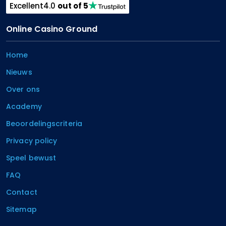
Excellent
4.0
out of 5
Online Casino Ground
Home
Nieuws
Over ons
Academy
Beoordelingscriteria
Privacy policy
Speel bewust
FAQ
Contact
Sitemap