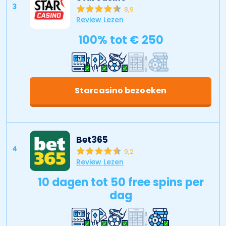
3
8,9
Review Lezen
100% tot € 250
Starcasino bezoeken
Bet365
4
9,2
Review Lezen
10 dagen tot 50 free spins per
dag