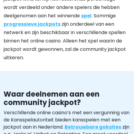
wordt verdeeld onder andere spelers die hebben
deelgenomen aan het winnende
spel
. Sommige
progressieve jackpots
zijn onderdeel van een
netwerk en zijn beschikbaar in verschillende spellen
binnen het online casino. Alleen het spel waarin de
jackpot wordt gewonnen, zal de community jackpot
uitkeren.
Waar deelnemen aan een
community jackpot?
Verschillende online casino’s met een vergunning van
de Kansspelautoriteit bieden kansspelen met een
jackpot aan in Nederland.
Betrouwbare goksites
zijn