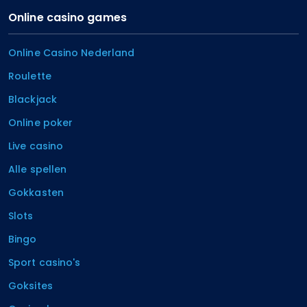
Online casino games
Online Casino Nederland
Roulette
Blackjack
Online poker
Live casino
Alle spellen
Gokkasten
Slots
Bingo
Sport casino's
Goksites