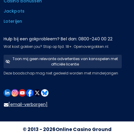
Casino bonussen
Jackpots
Loterijen
Hulp bij een gokprobleem? Bel dan: 0800-240 00 22
Wat kost gokken jou? Stop op tijd. 18+. Openovergokken.nl.
Toon mij geen relevante advertenties van kansspelen met
officiële licentie
Deze boodschap mag niet gedeeld worden met minderjarigen
[email-verborgen]
© 2013 - 2026
Online Casino Ground