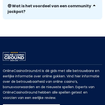
worden aan alle spelers die hebben
gelijk of proportioneel zijn. Dit houdt in dat
🤑 Wat is het voordeel van een community
bijgedragen aan de winst van de jackpot.
jackpot?
alle spelers hetzelfde bedrag krijgen, of een
verdeling die gebaseerd is op hoeveel geld
Het grootste voordeel van een community
iemand bijvoorbeeld heeft ingelegd in
jackpot is dat er meer winnaars zijn. Terwijl
vergelijking tot andere spelers.
normaal gesproken een progressieve
jackpot maar door één speler gewonnen kan
worden. Profiteren er met de community
jackpot meer spelers van de jackpot winst.
OnlineCasinoGround.nl is dé gids met alle betrouwbare en
eerlijke informatie over online gokken. Vind hier informatie
over de betrouwbaarheid van online casino’s,
bonusvoorwaarden en de nieuwste spellen. Experts van
OnlineCasinoGround hebben alle spellen getest en
voorzien van een eerlijke review.