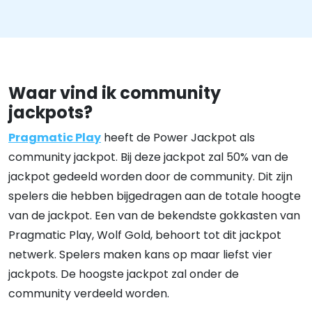
Waar vind ik community
jackpots?
Pragmatic Play
heeft de Power Jackpot als
community jackpot. Bij deze jackpot zal 50% van de
jackpot gedeeld worden door de community. Dit zijn
spelers die hebben bijgedragen aan de totale hoogte
van de jackpot. Een van de bekendste gokkasten van
Pragmatic Play, Wolf Gold, behoort tot dit jackpot
netwerk. Spelers maken kans op maar liefst vier
jackpots. De hoogste jackpot zal onder de
community verdeeld worden.