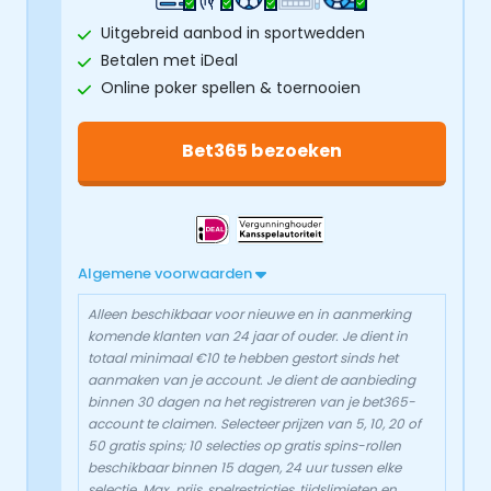
Uitgebreid aanbod in sportwedden
Betalen met iDeal
Online poker spellen & toernooien
Bet365 bezoeken
Algemene voorwaarden
Alleen beschikbaar voor nieuwe en in aanmerking
komende klanten van 24 jaar of ouder. Je dient in
totaal minimaal €10 te hebben gestort sinds het
aanmaken van je account. Je dient de aanbieding
binnen 30 dagen na het registreren van je bet365-
account te claimen. Selecteer prijzen van 5, 10, 20 of
50 gratis spins; 10 selecties op gratis spins-rollen
beschikbaar binnen 15 dagen, 24 uur tussen elke
selectie. Max. prijs, spelrestricties, tijdslimieten en