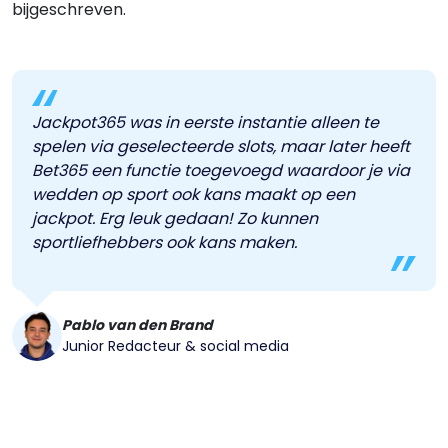
bijgeschreven.
Jackpot365 was in eerste instantie alleen te
spelen via geselecteerde slots, maar later heeft
Bet365 een functie toegevoegd waardoor je via
wedden op sport ook kans maakt op een
jackpot. Erg leuk gedaan! Zo kunnen
sportliefhebbers ook kans maken.
Pablo van den Brand
Junior Redacteur & social media