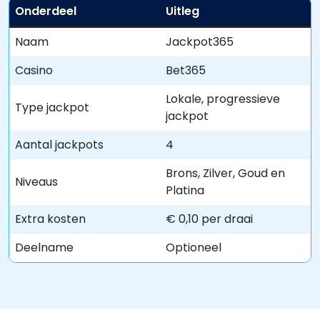
Onderdeel
Uitleg
Naam
Jackpot365
Casino
Bet365
Lokale, progressieve
Type jackpot
jackpot
Aantal jackpots
4
Brons, Zilver, Goud en
Niveaus
Platina
Extra kosten
€ 0,10 per draai
Deelname
Optioneel