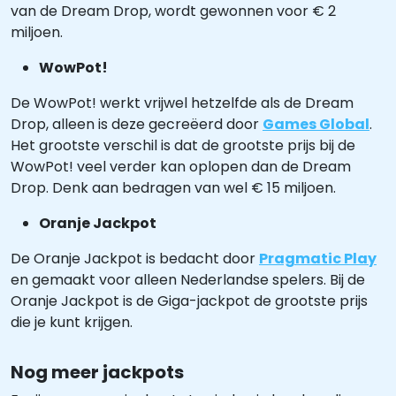
van de Dream Drop, wordt gewonnen voor € 2
miljoen.
WowPot!
De WowPot! werkt vrijwel hetzelfde als de Dream
Drop, alleen is deze gecreëerd door
Games Global
.
Het grootste verschil is dat de grootste prijs bij de
WowPot! veel verder kan oplopen dan de Dream
Drop. Denk aan bedragen van wel € 15 miljoen.
Oranje Jackpot
De Oranje Jackpot is bedacht door
Pragmatic Play
en gemaakt voor alleen Nederlandse spelers. Bij de
Oranje Jackpot is de Giga-jackpot de grootste prijs
die je kunt krijgen.
Nog meer jackpots