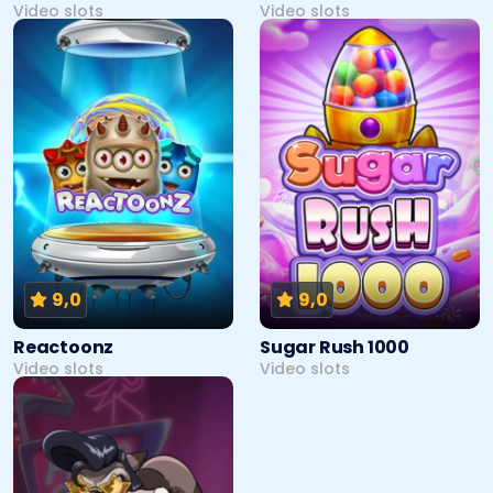
Video slots
Video slots
9,0
9,0
Reactoonz
Sugar Rush 1000
Video slots
Video slots