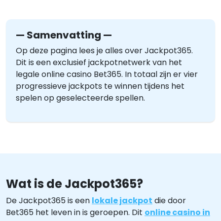
Hoe stijgt de jackpot?
— Samenvatting —
Jackpot365 spellen
Op deze pagina lees je alles over Jackpot365.
Hoe te winnen?
Dit is een exclusief jackpotnetwerk van het
legale online casino Bet365. In totaal zijn er vier
FAQ
progressieve jackpots te winnen tijdens het
spelen op geselecteerde spellen.
Wat is de Jackpot365?
De Jackpot365 is een
lokale jackpot
die door
Bet365 het leven in is geroepen. Dit
online casino in