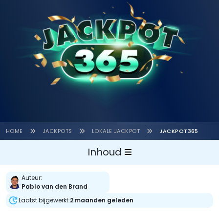
HOME
JACKPOTS
LOKALE JACKPOT
JACKPOT365
Inhoud
Tabel
Auteur:
Pablo van den Brand
Verschillende niveaus
Laatst bijgewerkt:
2 maanden geleden
Spelen met echt geld