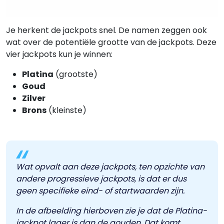
Je herkent de jackpots snel. De namen zeggen ook
wat over de potentiële grootte van de jackpots. Deze
vier jackpots kun je winnen:
Platina
(grootste)
Goud
Zilver
Brons
(kleinste)
Wat opvalt aan deze jackpots, ten opzichte van
andere progressieve jackpots, is dat er dus
geen specifieke eind- of startwaarden zijn.
In de afbeelding hierboven zie je dat de Platina-
jackpot lager is dan de gouden. Dat komt