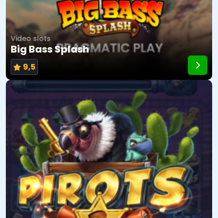
Video slots
Big Bass Splash
9,5