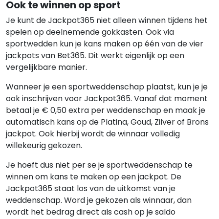
Ook te winnen op sport
Je kunt de Jackpot365 niet alleen winnen tijdens het
spelen op deelnemende gokkasten. Ook via
sportwedden kun je kans maken op één van de vier
jackpots van Bet365. Dit werkt eigenlijk op een
vergelijkbare manier.
Wanneer je een sportweddenschap plaatst, kun je je
ook inschrijven voor Jackpot365. Vanaf dat moment
betaal je € 0,50 extra per weddenschap en maak je
automatisch kans op de Platina, Goud, Zilver of Brons
jackpot. Ook hierbij wordt de winnaar volledig
willekeurig gekozen.
Je hoeft dus niet per se je sportweddenschap te
winnen om kans te maken op een jackpot. De
Jackpot365 staat los van de uitkomst van je
weddenschap. Word je gekozen als winnaar, dan
wordt het bedrag direct als cash op je saldo