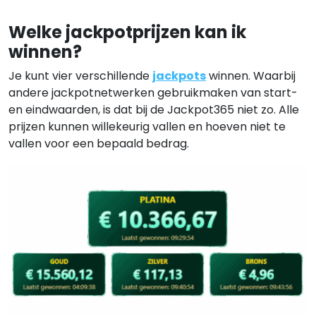
Welke jackpotprijzen kan ik
winnen?
Je kunt vier verschillende
jackpots
winnen. Waarbij
andere jackpotnetwerken gebruikmaken van start-
en eindwaarden, is dat bij de Jackpot365 niet zo. Alle
prijzen kunnen willekeurig vallen en hoeven niet te
vallen voor een bepaald bedrag.