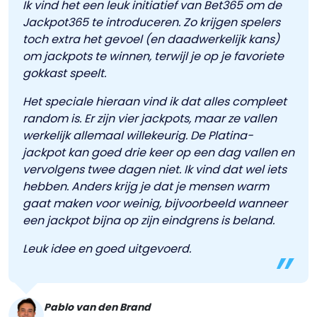
Ik vind het een leuk initiatief van Bet365 om de
Jackpot365 te introduceren. Zo krijgen spelers
toch extra het gevoel (en daadwerkelijk kans)
om jackpots te winnen, terwijl je op je favoriete
gokkast speelt.
Het speciale hieraan vind ik dat alles compleet
random is. Er zijn vier jackpots, maar ze vallen
werkelijk allemaal willekeurig. De Platina-
jackpot kan goed drie keer op een dag vallen en
vervolgens twee dagen niet. Ik vind dat wel iets
hebben. Anders krijg je dat je mensen warm
gaat maken voor weinig, bijvoorbeeld wanneer
een jackpot bijna op zijn eindgrens is beland.
Leuk idee en goed uitgevoerd.
Pablo van den Brand