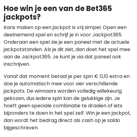
Hoe win je een van de Bet365
jackpots?
Kans maken op een jackpot is vrij simpel. Open een
deelnemend spel en schrijf je in voor Jackpot365.
Onderaan een spel zie je een paneel met de actuele
jackpotstanden. Als je dit ziet, dan doet het spel mee
aan de Jackpot365. Je kunt je via dat paneel ook
inschrijven.
Vanaf dat moment betaal je per spin € 0,10 extra en
doe je automatisch mee voor vier verschillende
jackpots. De winnaars worden volledig willekeurig
gekozen, dus iedere spin kan de gelukkige zijn. Je
hoeft geen speciale combinatie te draaien of iets
bijzonders te doen in het spel zelf. Win je een jackpot,
dan wordt het bedrag direct als cash op je saldo
bijgeschreven.