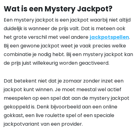
Hoe werkt het?
Wat is een Mystery Jackpot?
Gewone vs Mystery Jackpot
Een mystery jackpot is een jackpot waarbij niet altijd
Uitkeringspercentage
duidelijk is wanneer de prijs valt. Dat is meteen ook
het grote verschil met veel andere
jackpotspellen
.
FAQ
Bij een gewone jackpot weet je vaak precies welke
combinatie je nodig hebt. Bij een mystery jackpot kan
de prijs juist willekeurig worden geactiveerd.
Dat betekent niet dat je zomaar zonder inzet een
jackpot kunt winnen. Je moet meestal wel actief
meespelen op een spel dat aan de mystery jackpot
gekoppeld is. Denk bijvoorbeeld aan een online
gokkast, een live roulette spel of een speciale
jackpotvariant van een provider.