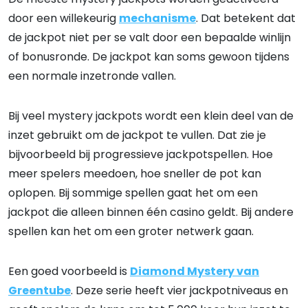
door een willekeurig
mechanisme
. Dat betekent dat
de jackpot niet per se valt door een bepaalde winlijn
of bonusronde. De jackpot kan soms gewoon tijdens
een normale inzetronde vallen.
Bij veel mystery jackpots wordt een klein deel van de
inzet gebruikt om de jackpot te vullen. Dat zie je
bijvoorbeeld bij progressieve jackpotspellen. Hoe
meer spelers meedoen, hoe sneller de pot kan
oplopen. Bij sommige spellen gaat het om een
jackpot die alleen binnen één casino geldt. Bij andere
spellen kan het om een groter netwerk gaan.
Een goed voorbeeld is
Diamond Mystery van
Greentube
. Deze serie heeft vier jackpotniveaus en