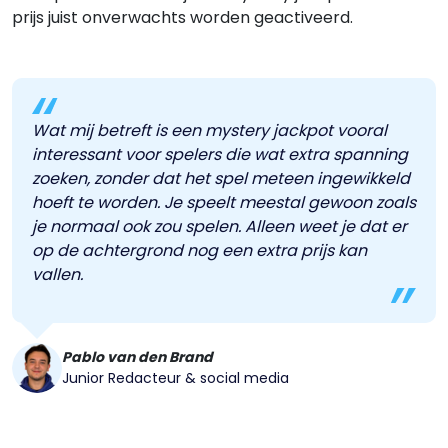
prijs juist onverwachts worden geactiveerd.
Wat mij betreft is een mystery jackpot vooral
interessant voor spelers die wat extra spanning
zoeken, zonder dat het spel meteen ingewikkeld
hoeft te worden. Je speelt meestal gewoon zoals
je normaal ook zou spelen. Alleen weet je dat er
op de achtergrond nog een extra prijs kan
vallen.
Pablo van den Brand
Junior Redacteur & social media