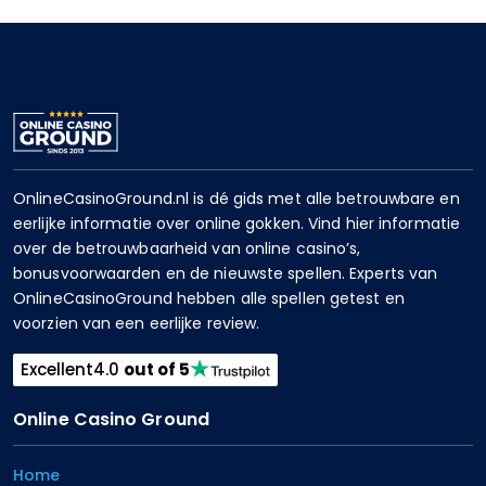
OnlineCasinoGround.nl is dé gids met alle betrouwbare en
eerlijke informatie over online gokken. Vind hier informatie
over de betrouwbaarheid van online casino’s,
bonusvoorwaarden en de nieuwste spellen. Experts van
OnlineCasinoGround hebben alle spellen getest en
voorzien van een eerlijke review.
Excellent
4.0
out of 5
Online Casino Ground
Home