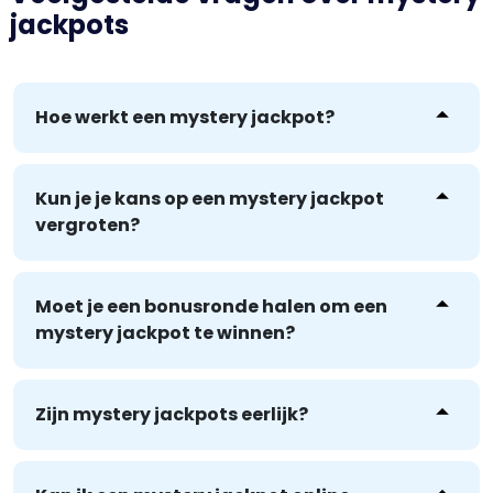
jackpots
Hoe werkt een mystery jackpot?
Bij veel mystery jackpots wordt de prijs
geactiveerd door een willekeurig
Kun je je kans op een mystery jackpot
vergroten?
mechanisme. Soms wordt een deel van
iedere inzet gebruikt om de jackpot op te
Bij sommige spellen kan een hogere inzet
bouwen. Bij andere spellen gaat het om een
invloed hebben op je kans of op de hoogte
Moet je een bonusronde halen om een
vaste prijs of meerdere jackpotniveaus.
mystery jackpot te winnen?
van de prijs, maar dit zie je niet vaak.
Niet per se. Bij sommige spellen kan de
Bij andere spellen maakt iedere speler kans
mystery jackpot tijdens het basisspel vallen.
Zijn mystery jackpots eerlijk?
zolang er aan de minimale inzet wordt
Bij andere spellen is de jackpot gekoppeld
voldaan. Bekijk daarom altijd de spelregels.
Bij legale Nederlandse casino’s moeten
aan een bonusronde of speciale feature. Ook