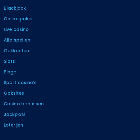
Blackjack
Online poker
Live casino
Alle spellen
Gokkasten
Slots
Bingo
Sport casino's
Goksites
Casino bonussen
Jackpots
Loterijen