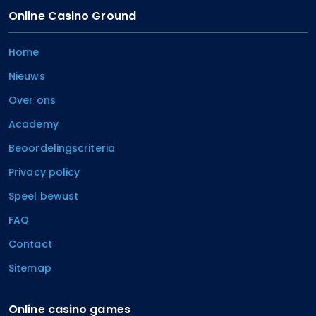
Online Casino Ground
Home
Nieuws
Over ons
Academy
Beoordelingscriteria
Privacy policy
Speel bewust
FAQ
Contact
Sitemap
Online casino games