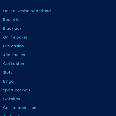
Online Casino Nederland
Roulette
Blackjack
Online poker
Live casino
Alle spellen
Gokkasten
Slots
Bingo
Sport casino's
Goksites
Casino bonussen