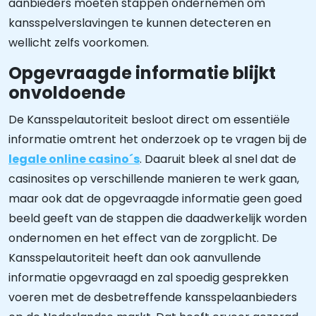
aanbieders moeten stappen ondernemen om
kansspelverslavingen te kunnen detecteren en
wellicht zelfs voorkomen.
Opgevraagde informatie blijkt
onvoldoende
De Kansspelautoriteit besloot direct om essentiële
informatie omtrent het onderzoek op te vragen bij de
legale online casino´s
. Daaruit bleek al snel dat de
casinosites op verschillende manieren te werk gaan,
maar ook dat de opgevraagde informatie geen goed
beeld geeft van de stappen die daadwerkelijk worden
ondernomen en het effect van de zorgplicht. De
Kansspelautoriteit heeft dan ook aanvullende
informatie opgevraagd en zal spoedig gesprekken
voeren met de desbetreffende kansspelaanbieders