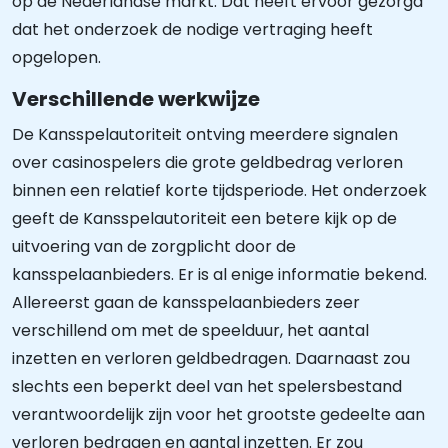
op de Nederlandse markt. Dat heeft ervoor gezorgd
dat het onderzoek de nodige vertraging heeft
opgelopen.
Verschillende werkwijze
De Kansspelautoriteit ontving meerdere signalen
over casinospelers die grote geldbedrag verloren
binnen een relatief korte tijdsperiode. Het onderzoek
geeft de Kansspelautoriteit een betere kijk op de
uitvoering van de zorgplicht door de
kansspelaanbieders. Er is al enige informatie bekend.
Allereerst gaan de kansspelaanbieders zeer
verschillend om met de speelduur, het aantal
inzetten en verloren geldbedragen. Daarnaast zou
slechts een beperkt deel van het spelersbestand
verantwoordelijk zijn voor het grootste gedeelte aan
verloren bedragen en aantal inzetten. Er zou