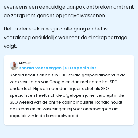
eveneens een eenduidige aanpak ontbreken omtrent
de zorgplicht gericht op jongvolwassenen.
Het onderzoek is nog in volle gang en het is
vooralsnog onduidelijk wanneer de eindrapportage
volgt.
Auteur:
Ronald Voorbergen | SEO specialist
Ronald heeft zich na zijn HBO studie gespecialiseerd in de
zoekresultaten van Google en dan met name het SEO
onderdeel. Hij is al meer dan 15 jaar actief als SEO
specialist en heeft zich de afgelopen jaren verdiept in de
SEO wereld van de online casino industrie. Ronald houdt
de trends en ontwikkelingen bij voor onderwerpen die
populair zijn in de kansspelwereld.