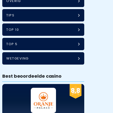
OVERIG
TIPS
TOP 10
TOP 5
WETGEVING
Best beoordeelde casino
8,8