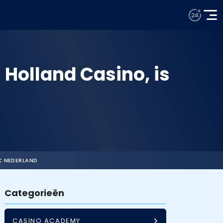
 Holland Casino, is
C NEDERLAND
Categorieën
CASINO ACADEMY