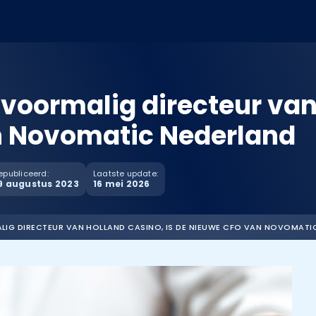
voormalig directeur van
n Novomatic Nederland
epubliceerd:
Laatste update:
9 augustus 2023
16 mei 2026
LIG DIRECTEUR VAN HOLLAND CASINO, IS DE NIEUWE CFO VAN NOVOMATI