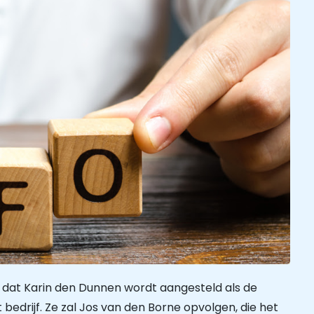
dat Karin den Dunnen wordt aangesteld als de
 bedrijf. Ze zal Jos van den Borne opvolgen, die het