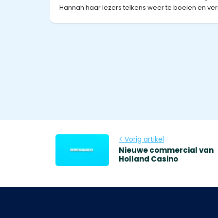
Hannah haar lezers telkens weer te boeien en ver
< Vorig artikel
Nieuwe commercial van
Holland Casino