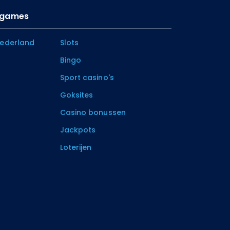
o games
Nederland
Slots
Bingo
Sport casino's
Goksites
Casino bonussen
Jackpots
Loterijen