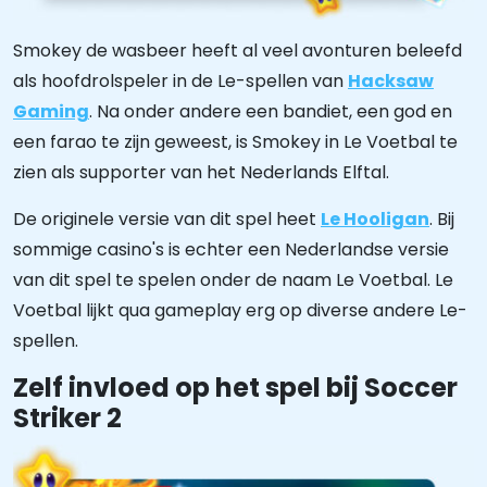
Smokey de wasbeer heeft al veel avonturen beleefd
als hoofdrolspeler in de Le-spellen van
Hacksaw
Gaming
. Na onder andere een bandiet, een god en
een farao te zijn geweest, is Smokey in Le Voetbal te
zien als supporter van het Nederlands Elftal.
De originele versie van dit spel heet
Le Hooligan
. Bij
sommige casino's is echter een Nederlandse versie
van dit spel te spelen onder de naam Le Voetbal. Le
Voetbal lijkt qua gameplay erg op diverse andere Le-
spellen.
Zelf invloed op het spel bij Soccer
Striker 2