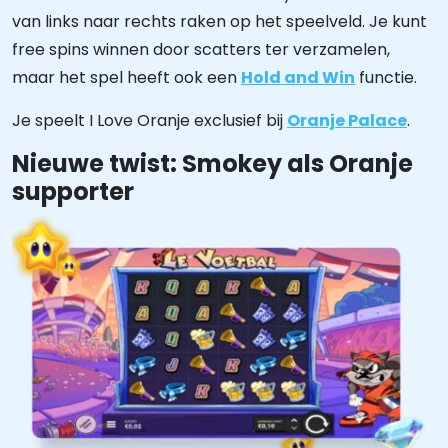
van links naar rechts raken op het speelveld. Je kunt
free spins winnen door scatters ter verzamelen,
maar het spel heeft ook een
Hold and Win
functie.
Je speelt I Love Oranje exclusief bij
Oranje Palace
.
Nieuwe twist: Smokey als Oranje
supporter