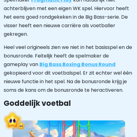
achterblijven met een eigen WK spel. Hiervoor heeft
het eens goed rondgekeken in de Big Bass-serie. De
visser heeft een nieuwe carrière als voetballer
gekregen.
Heel veel origineels zien we niet in het basisspel en de
bonusronde. Feitelijk heeft de spelmaker de
gameplay van
Big Bass Boxing Bonus Round
gekopieerd voor dit voetbalspel. Er zit echter wel één
nieuwe functie in het spel. Na de bonusronde krijg je
soms de kans om de bonusronde te heractiveren.
Goddelijk voetbal