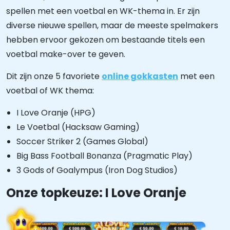
spellen met een voetbal en WK-thema in. Er zijn
diverse nieuwe spellen, maar de meeste spelmakers
hebben ervoor gekozen om bestaande titels een
voetbal make-over te geven.
Dit zijn onze 5 favoriete
online gokkasten
met een
voetbal of WK thema:
I Love Oranje (HPG)
Le Voetbal (Hacksaw Gaming)
Soccer Striker 2 (Games Global)
Big Bass Football Bonanza (Pragmatic Play)
3 Gods of Goalympus (Iron Dog Studios)
Onze topkeuze: I Love Oranje