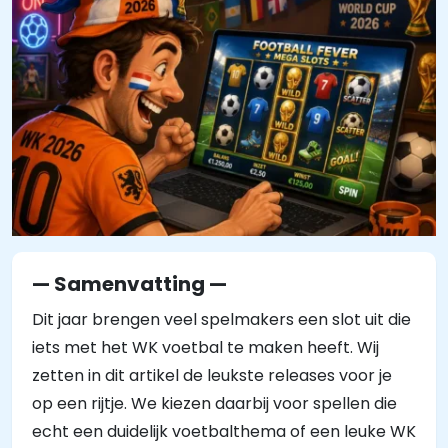
— Samenvatting —
Dit jaar brengen veel spelmakers een slot uit die
iets met het WK voetbal te maken heeft. Wij
zetten in dit artikel de leukste releases voor je
op een rijtje. We kiezen daarbij voor spellen die
echt een duidelijk voetbalthema of een leuke WK