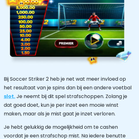
Bij Soccer Striker 2 heb je net wat meer invloed op
het resultaat van je spins dan bij een andere voetbal
slot.
Je neemt bij dit spel strafschoppen. Zolang je
dat goed doet, kun je per inzet een mooie winst
maken, maar als je mist gaat je inzet verloren.
Je hebt gelukkig de mogelijkheid om te cashen
voordat je een strafschop mist. Na iedere benutte