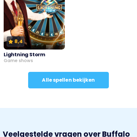
8,4
Lightning Storm
Game shows
Alle spellen bekijken
Veelgestelde vragen over Buffalo