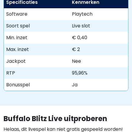
Specificaties
Kenmerken
Software
Playtech
Soort spel
Live slot
Min. inzet
€ 0,40
Max. inzet
€ 2
Jackpot
Nee
RTP
95,96%
Bonusspel
Ja
Buffalo Blitz Live uitproberen
Helaas, dit livespel kan niet gratis gespeeld worden!