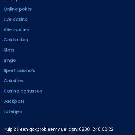
Online poker
Live casino
Alle spellen
Gokkasten
Slots
Bingo
Sport casino's
Goksites
Casino bonussen
Jackpots
Loterijen
Hulp bij een gokprobleem? Bel dan: 0800-240 00 22