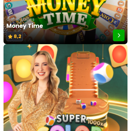
Game shows
Money Time
8,2