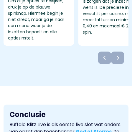
Om al je opties te bekijken,
is zorgen dat je inzet na
druk je op de blauwe
wens is. De precieze inz
spinknop. Hiermee begin je
verschilt per casino, maa
niet direct, maar ga je naar
meestal tussen minima
een menu waar je de
0,40 en maximaal € 2 p
inzetten bepaalt en alle
spin.
optiesinstelt.
Conclusie
Buffalo Blitz Live is als eerste live slot wat anders
van opzet dan tegenhanger
God of Storms
. Zo