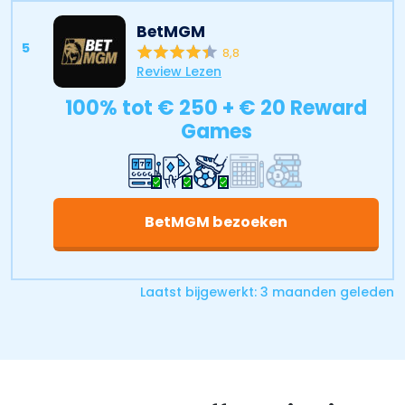
BetMGM
5
8,8
Review Lezen
100% tot € 250 + € 20 Reward
Games
BetMGM bezoeken
Laatst bijgewerkt: 3 maanden geleden