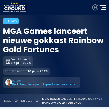
NIEUWS
MGA Games lanceert
nieuwe gokkast Rainbow
Gold Fortunes
Gepubliceerd:
3 april 2024
Laatste update:
10 juni 2026
Auteur:
Rick Amptmeijer
|
Expert casino spellen
MGA GAMES LANCEERT NIEUWE GOKKAST
HOME
NIEUWS
RAINBOW GOLD FORTUNES