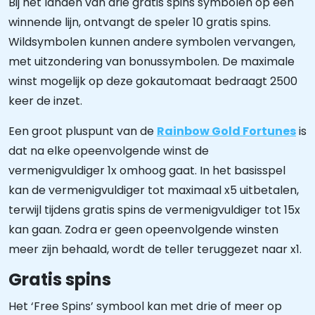
Bij het landen van drie gratis spins symbolen op een
winnende lijn, ontvangt de speler 10 gratis spins.
Wildsymbolen kunnen andere symbolen vervangen,
met uitzondering van bonussymbolen. De maximale
winst mogelijk op deze gokautomaat bedraagt 2500
keer de inzet.
Een groot pluspunt van de
Rainbow Gold Fortunes
is
dat na elke opeenvolgende winst de
vermenigvuldiger 1x omhoog gaat. In het basisspel
kan de vermenigvuldiger tot maximaal x5 uitbetalen,
terwijl tijdens gratis spins de vermenigvuldiger tot 15x
kan gaan. Zodra er geen opeenvolgende winsten
meer zijn behaald, wordt de teller teruggezet naar x1.
Gratis spins
Het ‘Free Spins’ symbool kan met drie of meer op