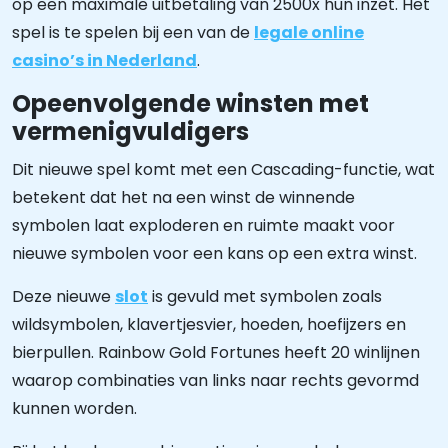
op een maximale uitbetaling van 2500x hun inzet. Het
spel is te spelen bij een van de
legale online
casino’s in Nederland
.
Opeenvolgende winsten met
vermenigvuldigers
Dit nieuwe spel komt met een Cascading-functie, wat
betekent dat het na een winst de winnende
symbolen laat exploderen en ruimte maakt voor
nieuwe symbolen voor een kans op een extra winst.
Deze nieuwe
slot
is gevuld met symbolen zoals
wildsymbolen, klavertjesvier, hoeden, hoefijzers en
bierpullen. Rainbow Gold Fortunes heeft 20 winlijnen
waarop combinaties van links naar rechts gevormd
kunnen worden.