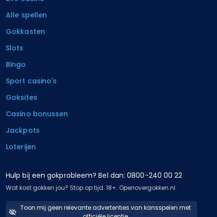
Alle spellen
Gokkasten
Slots
Bingo
Sport casino's
Goksites
Casino bonussen
Jackpots
Loterijen
Hulp bij een gokprobleem? Bel dan: 0800-240 00 22
Wat kost gokken jou? Stop op tijd. 18+. Openovergokken.nl.
Toon mij geen relevante advertenties van kansspelen met
officiële licentie