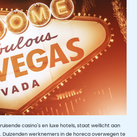
ruisende casino's en luxe hotels, staat wellicht aan
t. Duizenden werknemers in de horeca overwegen te