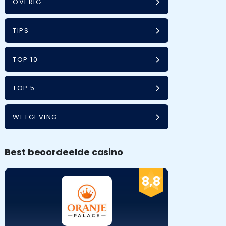
OVERIG
TIPS
TOP 10
TOP 5
WETGEVING
Best beoordeelde casino
8,8