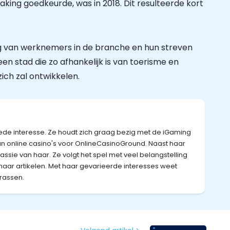
aking goedkeurde, was in 2018. Dit resulteerde kort
ng van werknemers in de branche en hun streven
en stad die zo afhankelijk is van toerisme en
zich zal ontwikkelen.
rede interesse. Ze houdt zich graag bezig met de iGaming
van online casino's voor OnlineCasinoGround. Naast haar
ssie van haar. Ze volgt het spel met veel belangstelling
haar artikelen. Met haar gevarieerde interesses weet
rassen.