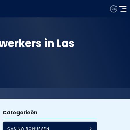
werkers in Las
Categorieën
CASINO BONUSSEN