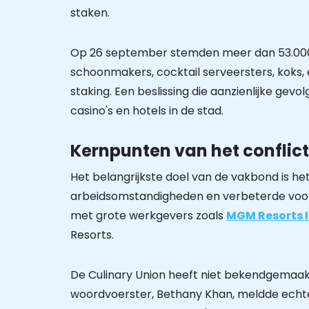
staken.
Op 26 september stemden meer dan 53.000 
schoonmakers, cocktail serveersters, koks,
staking. Een beslissing die aanzienlijke ge
casino's en hotels in de stad.
Kernpunten van het conflict
Het belangrijkste doel van de vakbond is h
arbeidsomstandigheden en verbeterde voo
met grote werkgevers zoals
MGM Resorts I
Resorts.
De Culinary Union heeft niet bekendgemaakt
woordvoerster, Bethany Khan, meldde echte