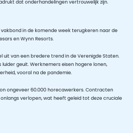
adrukt dat onderhandelingen vertrouwelijk zijn.
e vakbond in de komende week terugkeren naar de
esars en Wynn Resorts.
l uit van een bredere trend in de Verenigde Staten.
luider geuit. Werknemers eisen hogere lonen,
rheid, vooral na de pandemie.
nion ongeveer 60.000 horecawerkers. Contracten
 onlangs verlopen, wat heeft geleid tot deze cruciale