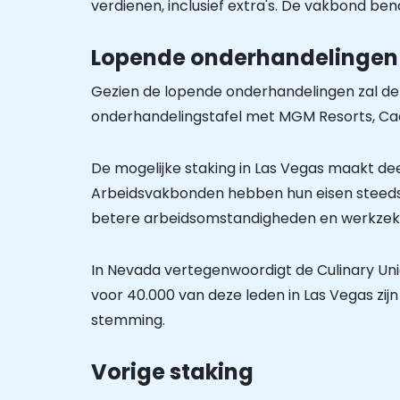
verdienen, inclusief extra's. De vakbond ben
Lopende onderhandelingen
Gezien de lopende onderhandelingen zal d
onderhandelingstafel met MGM Resorts, Ca
De mogelijke staking in Las Vegas maakt dee
Arbeidsvakbonden hebben hun eisen steeds 
betere arbeidsomstandigheden en werkzeke
In Nevada vertegenwoordigt de Culinary U
voor 40.000 van deze leden in Las Vegas zijn
stemming.
Vorige staking