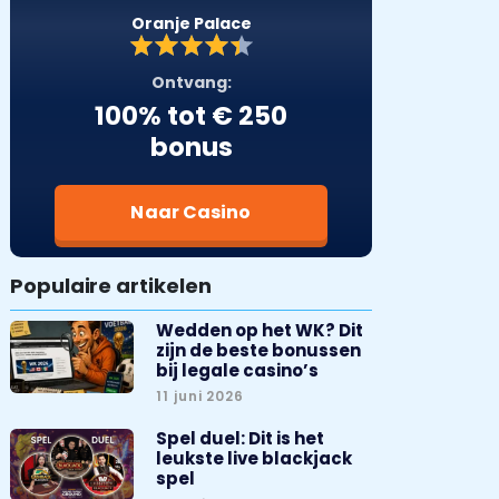
Oranje Palace
Ontvang:
100% tot € 250
bonus
Naar Casino
Populaire artikelen
Wedden op het WK? Dit
zijn de beste bonussen
bij legale casino’s
11 juni 2026
Spel duel: Dit is het
leukste live blackjack
spel