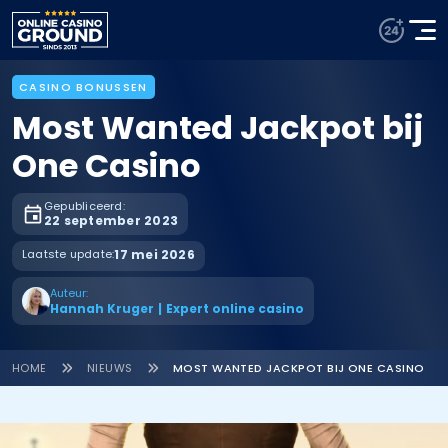
CASINO BONUSSEN
Most Wanted Jackpot bij
One Casino
Gepubliceerd:
22 september 2023
Laatste update:
17 mei 2026
Auteur:
Hannah Kruger
|
Expert online casino
HOME
NIEUWS
MOST WANTED JACKPOT BIJ ONE CASINO