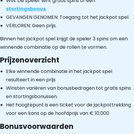
WIN: De speler wint gratis spins of een
stortingsbonus
.
GEVANGEN GENOMEN: Toegang tot het jackpot spel.
VERLOREN: Geen prijs.
Binnen het jackpot spel krijgt de speler 3 spins om een
winnende combinatie op de rollen te vormen.
Prijzenoverzicht
Elke winnende combinatie in het jackpot spel
resulteert in een prijs
Winsten variëren van bonusbedragen tot gratis spins
en stortingsbonussen.
Het hoogtepunt is een ticket voor de jackpottrekking
voor een kans op de hoofdprijs van € 10.000
Bonusvoorwaarden