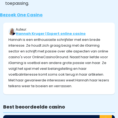
toepassing.
Bezoek One Casino
Auteur:
Hannah Kruger | Expert online casino
Hannah is een enthousiaste schrijfster met een brede
interesse. Ze houdt zich graag bezig met de iGaming
sector en schrijft met passie over alle aspecten van online
casino's voor OnlineCasinoGround. Naast haar liefde voor
iGaming is voetbal een andere grote passie van haar. Ze
volgt het spel met veel belangstelling en haar
voetbalinteresse komt soms ook terug in haar artikelen.
Met haar gevarieerde interesses weet Hannah haar lezers
telkens weer te boeien en verrassen.
Best beoordeelde casino