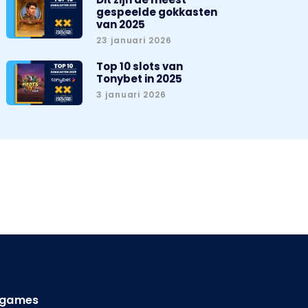
gespeelde gokkasten
van 2025
23 januari 2026
Top 10 slots van
Tonybet in 2025
3 januari 2026
o games