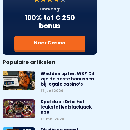
Ontvang:
100% tot € 250
bonus
Naar Casino
Populaire artikelen
Wedden op het WK? Dit
zijn de beste bonussen
bij legale casino’s
11 juni 2026
Spel duel: Dit is het
leukste live blackjack
spel
19 mei 2026
Dit zijn de meest