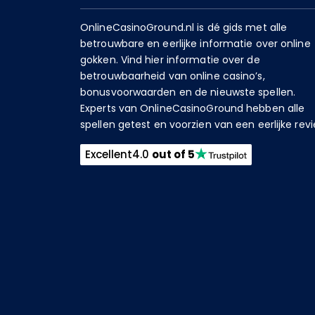
OnlineCasinoGround.nl is dé gids met alle
betrouwbare en eerlijke informatie over online
gokken. Vind hier informatie over de
betrouwbaarheid van online casino’s,
bonusvoorwaarden en de nieuwste spellen.
Experts van OnlineCasinoGround hebben alle
spellen getest en voorzien van een eerlijke revi
Excellent
4.0
out of 5