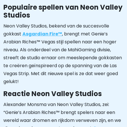
Populaire spellen van Neon Valley
Studios
Neon Valley Studios, bekend van de succesvolle
gokkast
Asgardian Fire™
, brengt met Genie’s
Arabian Riches™ Vegas stijl spellen naar een hoger
niveau. Als onderdeel van de MahiGaming divisie,
streeft de studio ernaar om meeslepende gokkasten
te creëren geïnspireerd op de spanning van de Las
Vegas Strip. Met dit nieuwe spel is ze dat weer goed
gelukt!
Reactie Neon Valley Studios
Alexander Monsma van Neon Valley Studios, zei:
“Genie’s Arabian Riches™ brengt spelers naar een
wereld waar dromen en rijkdom verweven zijn, en we