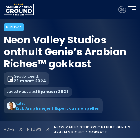
NIEUWS
Neon Valley Studios
onthult Genie’s Arabian
Riches™ gokkast
Gepubliceerd:
29 maart 2024
Laatste update:
15 januari 2026
Auteur:
Rick Amptmeijer
|
Expert casino spellen
NEON VALLEY STUDIOS ONTHULT GENIE’S
HOME
NIEUWS
ARABIAN RICHES™ GOKKAST