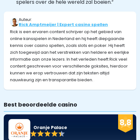
spelers over de hele wereld zal boeien.”
Auteur:
Rick Amptmeijer | Expert casino spellen
Rick is een ervaren content schrijver op het gebied van
online kansspelen in Nederland en hij heeft diepgaande
kennis over casino spellen, zoals slots en poker. Hij heeft
zich toegewijd aan het verstrekken van heldere en eerlijke
informatie aan onze lezers. In het verleden heeft Rick veel
content geschreven voor verschillende goksites, hierdoor
kunnen we erop vertrouwen dat zijn teksten altijd
nauwkeurig zijn en transparantie bieden.
Best beoordeelde casino
8,8
Oranje Palace