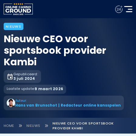
NIEUWS
Nieuwe CEO voor
sportsbook provider
Kambi
Gepubliceerd:
3 juli 2024
Laatste update:
9 maart 2026
Auteur:
Hans van Brunschot
|
Redacteur online kansspelen
NIEUWE CEO VOOR SPORTSBOOK
HOME
NIEUWS
PROVIDER KAMBI