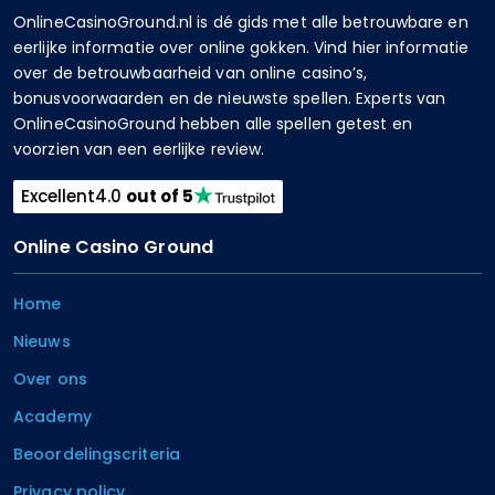
OnlineCasinoGround.nl is dé gids met alle betrouwbare en
eerlijke informatie over online gokken. Vind hier informatie
over de betrouwbaarheid van online casino’s,
bonusvoorwaarden en de nieuwste spellen. Experts van
OnlineCasinoGround hebben alle spellen getest en
voorzien van een eerlijke review.
Excellent
4.0
out of 5
Online Casino Ground
Home
Nieuws
Over ons
Academy
Beoordelingscriteria
Privacy policy