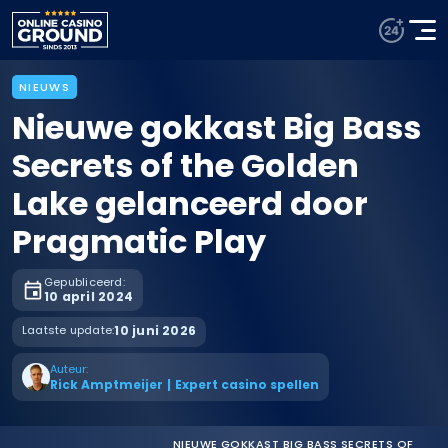
NIEUWS
Nieuwe gokkast Big Bass
Secrets of the Golden
Lake gelanceerd door
Pragmatic Play
Gepubliceerd:
10 april 2024
Laatste update:
10 juni 2026
Auteur:
Rick Amptmeijer
|
Expert casino spellen
NIEUWE GOKKAST BIG BASS SECRETS OF