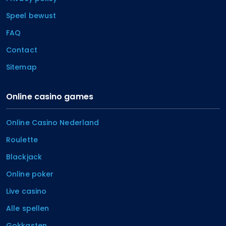
Speel bewust
FAQ
Contact
Sitemap
Online casino games
Online Casino Nederland
Roulette
Blackjack
Online poker
Live casino
Alle spellen
Gokkasten