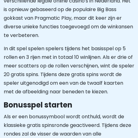
verschillende legale online casino's in Nederland. Het
is opnieuw gebaseerd op de populaire Big Bass
gokkast van Pragmatic Play, maar dit keer zijn er
diverse unieke functies toegevoegd om de winkansen
te verbeteren.
In dit spel spelen spelers tijdens het basisspel op 5
rollen en 3 rijen met in totaal 10 winlijnen. Als er drie of
meer scatters op de rollen verschijnen, wint de speler
20 gratis spins. Tijdens deze gratis spins wordt de
speler uitgenodigd om een van de twaalf kaarten
met de afbeelding naar beneden te kiezen.
Bonusspel starten
Als er een bonussymbool wordt onthuld, wordt de
klassieke gratis spinsronde geactiveerd. Tijdens deze
rondes zal de visser de waarden van alle