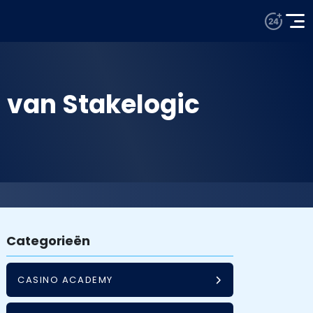
 van Stakelogic
Categorieën
CASINO ACADEMY