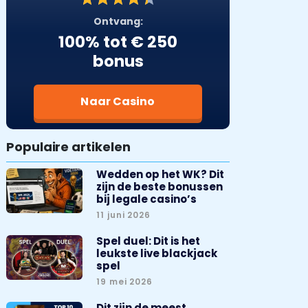
Ontvang:
100% tot € 250
bonus
Naar Casino
Populaire artikelen
Wedden op het WK? Dit
zijn de beste bonussen
bij legale casino’s
11 juni 2026
Spel duel: Dit is het
leukste live blackjack
spel
19 mei 2026
Dit zijn de meest