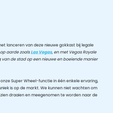
het lanceren van deze nieuwe gokkast bij legale
k op aarde zoals
Las Vegas
, en met Vegas Royale
 van de stad op een nieuwe en boeiende manier
nze Super Wheel-functie in één enkele ervaring,
uniek is op de markt. We kunnen niet wachten om
te zien draaien en meegenomen te worden naar de