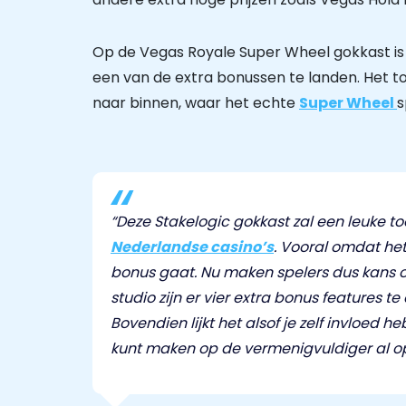
Op de Vegas Royale Super Wheel gokkast is
een van de extra bonussen te landen. Het to
naar binnen, waar het echte
Super Wheel
s
“Deze Stakelogic gokkast zal een leuke 
Nederlandse casino’s
. Vooral omdat het
bonus gaat. Nu maken spelers dus kans op 
studio zijn er vier extra bonus features t
Bovendien lijkt het alsof je zelf invloed 
kunt maken op de vermenigvuldiger al op