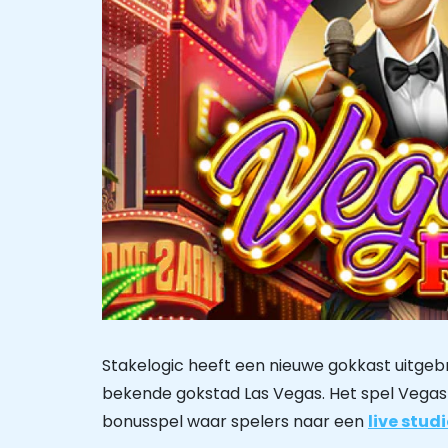
Stakelogic heeft een nieuwe gokkast uitgebr
bekende gokstad Las Vegas. Het spel Vega
bonusspel waar spelers naar een
live stud