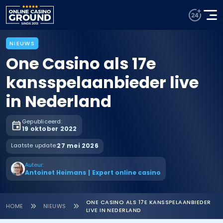
NIEUWS
One Casino als 17e
kansspelaanbieder live
in Nederland
Gepubliceerd:
19 oktober 2022
Laatste update:
27 mei 2026
Auteur:
Antoinet Heimans
|
Expert online casino
ONE CASINO ALS 17E KANSSPELAANBIEDER
HOME
NIEUWS
LIVE IN NEDERLAND