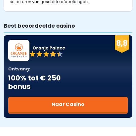
selecteren van geschikte afbeeldingen.
Best beoordeelde casino
8,8
Oranje Palace
Ontvang:
100% tot € 250
bonus
Naar Casino