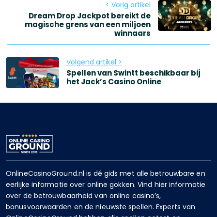
< Vorig artikel
Dream Drop Jackpot bereikt de
magische grens van een miljoen
winnaars
Volgend artikel >
Spellen van Swintt beschikbaar bij
het Jack’s Casino Online
OnlineCasinoGround.nl is dé gids met alle betrouwbare en
eerlijke informatie over online gokken. Vind hier informatie
over de betrouwbaarheid van online casino’s,
bonusvoorwaarden en de nieuwste spellen. Experts van