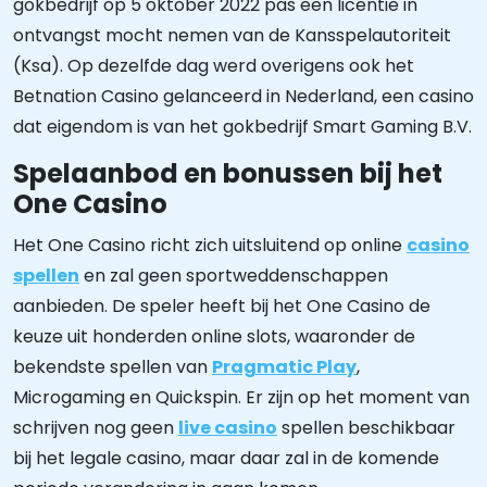
gokbedrijf op 5 oktober 2022 pas een licentie in
ontvangst mocht nemen van de Kansspelautoriteit
(Ksa). Op dezelfde dag werd overigens ook het
Betnation Casino gelanceerd in Nederland, een casino
dat eigendom is van het gokbedrijf Smart Gaming B.V.
Spelaanbod en bonussen bij het
One Casino
Het One Casino richt zich uitsluitend op online
casino
spellen
en zal geen sportweddenschappen
aanbieden. De speler heeft bij het One Casino de
keuze uit honderden online slots, waaronder de
bekendste spellen van
Pragmatic Play
,
Microgaming en Quickspin. Er zijn op het moment van
schrijven nog geen
live casino
spellen beschikbaar
bij het legale casino, maar daar zal in de komende