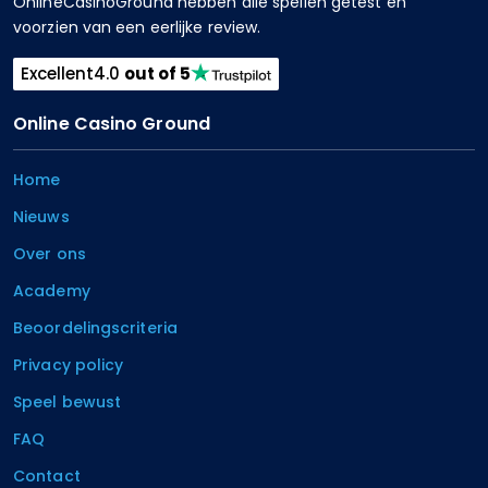
OnlineCasinoGround hebben alle spellen getest en
voorzien van een eerlijke review.
Excellent
4.0
out of 5
Online Casino Ground
Home
Nieuws
Over ons
Academy
Beoordelingscriteria
Privacy policy
Speel bewust
FAQ
Contact