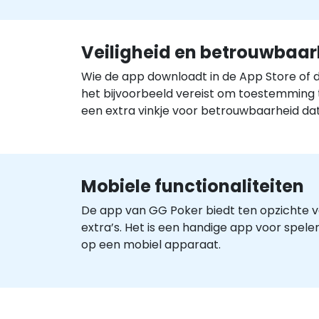
Veiligheid en betrouwbaar
Wie de app downloadt in de App Store of 
het bijvoorbeeld vereist om toestemming te
een extra vinkje voor betrouwbaarheid d
Mobiele functionaliteiten
De app van GG Poker biedt ten opzichte 
extra’s. Het is een handige app voor spele
op een mobiel apparaat.