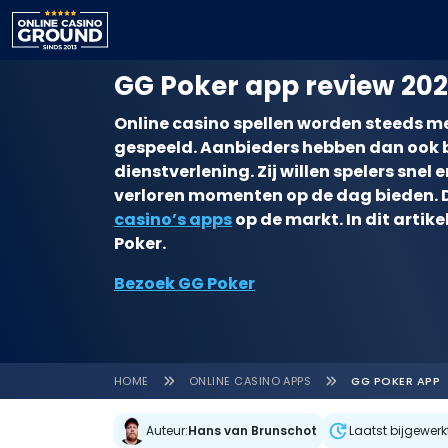
GG Poker app review 20
Online casino spellen worden steeds m
gespeeld. Aanbieders hebben dan ook b
dienstverlening. Zij willen spelers sne
verloren momenten op de dag bieden.
casino’s apps
op de markt. In dit artik
Poker.
Bezoek GG Poker
HOME
ONLINE CASINO APPS
GG POKER APP
Auteur:
Hans van Brunschot
Laatst bijgewerk