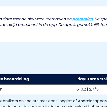
 to date met de nieuwste toernooien en
promoties
. De sp
an altijd prominent in de app. De app is gemakkelijk to
en beoordeling
PlayStore vers
en
6.10.2 | 2,7/5
-gebruikers en spelers met een Google- of Android-appar
er de app, zijn spelers die de app gedownload hebben in d