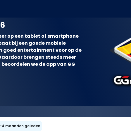
26
eer op een tablet of smartphone
aat bij een goede mobiele
l en goed entertainment voor op de
 Daardoor brengen steeds meer
el beoordelen we de app van GG
t:
4 maanden geleden