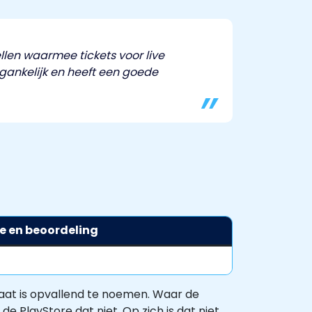
ellen waarmee tickets voor live
egankelijk en heeft een goede
ie en beoordeling
aat is opvallend te noemen. Waar de
e PlayStore dat niet. Op zich is dat niet