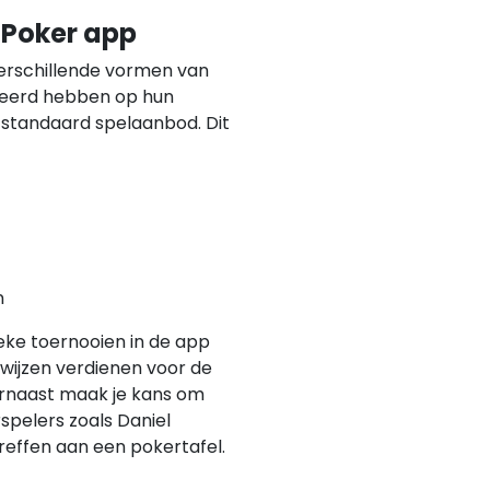
 Poker app
verschillende vormen van
lleerd hebben op hun
 standaard spelaanbod. Dit
n
ieke toernooien in de app
ewijzen verdienen voor de
arnaast maak je kans om
pelers zoals Daniel
treffen aan een pokertafel.