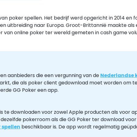
an poker spellen. Het bedrijf werd opgericht in 2014 en fo
een uitbreiding naar Europa. Groot-Brittannië maakte als
r van online poker ter wereld gemeten in cash game vol
tien aanbieders die een vergunning van de
Nederlandse k
t, die als poker client gedownload moet worden om te 
ceerde GG Poker een app.
is te downloaden voor zowel Apple producten als voor a
 dezelfde pokerroom als die GG Poker ter download voo
 spellen
beschikbaar is. De app wordt regelmatig geüpd