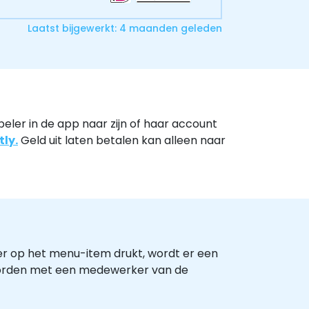
Laatst bijgewerkt: 4 maanden geleden
peler in de app naar zijn of haar account
tly.
Geld uit laten betalen kan alleen naar
r op het menu-item drukt, wordt er een
orden met een medewerker van de