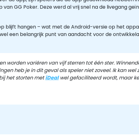
p van GG Poker. Deze werd al vrij snel na de livegang ge
app blijft hangen – wat met de Android-versie op het ap
s wel een belangrijk punt van aandacht voor de ontwikkela
n worden variëren van vijf sterren tot één ster. Winnende
ngen heb je in dit geval als speler niet zoveel. Ik kan we
bij het storten met
iDeal
wel gefaciliteerd wordt, maar ke