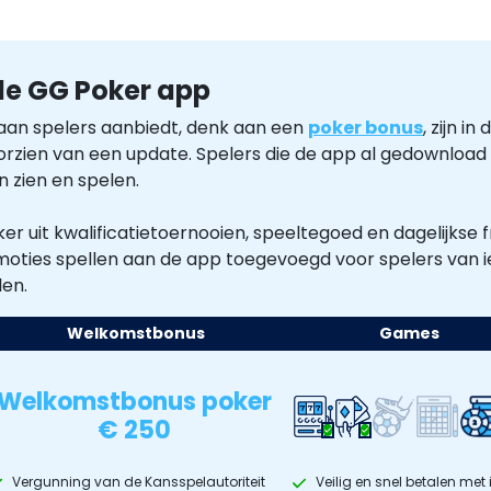
de GG Poker app
aan spelers aanbiedt, denk aan een
poker bonus
, zijn i
oorzien van een update. Spelers die de app al gedownload
 zien en spelen.
r uit kwalificatietoernooien, speeltegoed en dagelijkse 
oties spellen aan de app toegevoegd voor spelers van i
en.
Welkomstbonus
Games
Welkomstbonus poker
€ 250
Vergunning van de Kansspelautoriteit
Veilig en snel betalen met 