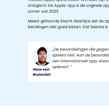
onlogisch. De Apple-app is de originele ap
zomer van 2023.
Meest gehoorde klacht daarbij is dat de 
betalingen niet goed lukken. Dat laatste i
,,De beoordelingen die gegeve
spelers niet. Aan de beoordeli
een internationale app, waar
oplevert. ”
Hans van
Brunschot