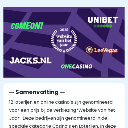
— Samenvatting —
12 loterijen en online casino’s zijn genomineerd
voor een prijs bij de verkiezing ‘Website van het
Jaar’. Deze bedrijven zijn genomineerd in de
speciale categorie Casino’s en Loterijen. In deze