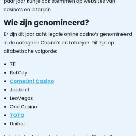
paar jaar kun je ook stemmen op websites van
casino’s en loterijen.
Wie zijn genomineerd?
Er zijn dit jaar acht legale online casino’s genomineerd
in de categorie Casino’s en Loterijen. Dit zijn op
alfabetische volgorde:
711
BetCity
ComeOn! Casino
Jacks.nl
LeoVegas
One Casino
TOTO
Unibet