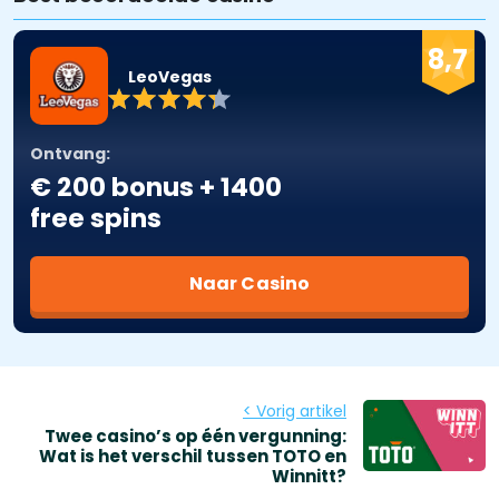
8,7
LeoVegas
Ontvang:
€ 200 bonus + 1400
free spins
Naar Casino
< Vorig artikel
Twee casino’s op één vergunning:
Wat is het verschil tussen TOTO en
Winnitt?