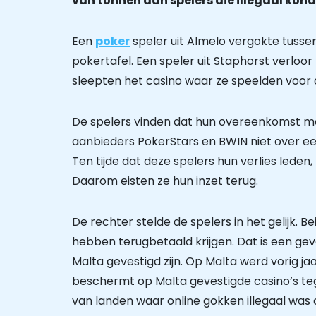
van tonnen aan spelers die illegaal kon
Een
poker
speler uit Almelo vergokte tussen
pokertafel. Een speler uit Staphorst verloor
sleepten het casino waar ze speelden voor 
De spelers vinden dat hun overeenkomst m
aanbieders PokerStars en BWIN niet over e
Ten tijde dat deze spelers hun verlies lede
Daarom eisten ze hun inzet terug.
De rechter stelde de spelers in het gelijk. 
hebben terugbetaald krijgen. Dat is een gevo
Malta gevestigd zijn. Op Malta werd vorig j
beschermt op Malta gevestigde casino’s te
van landen waar online gokken illegaal was o