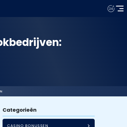
okbedrijven:
EN
Categorieën
CASINO BONUSSEN