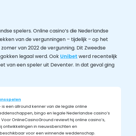
andse spelers. Online casino’s die Nederlandse
kken van de vergunningen – tijdelijk – op het
de zomer van 2022 de vergunning. Dit Zweedse
t gokken legaal werd. Ook
Unibet
werd recentelijk
t van een speler uit Deventer. In dat geval ging
kansspelen
 is een allround kenner van de legale online
tweddenschappen, bingo en legale Nederlandse casino’s
k. Voor OnlineCasinoGround reviewt hij online casino’s,
ij ontwikkelingen in nieuwsberichten en
 tip beschikbaar voor een winnende weddenschap.