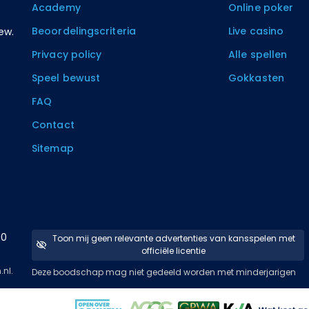
Academy
Online poker
Beoordelingscriteria
Live casino
ew.
Privacy policy
Alle spellen
Speel bewust
Gokkasten
FAQ
Contact
Sitemap
00
Toon mij geen relevante advertenties van kansspelen met
officiële licentie
.nl.
Deze boodschap mag niet gedeeld worden met minderjarigen