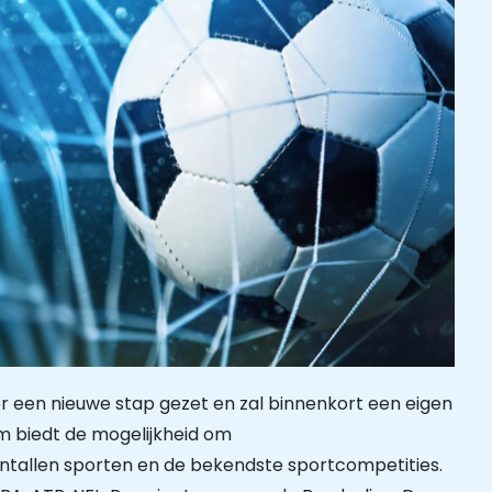
 een nieuwe stap gezet en zal binnenkort een eigen
m biedt de mogelijkheid om
ientallen sporten en de bekendste sportcompetities.