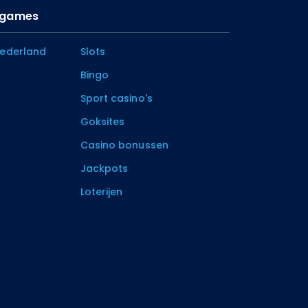
o games
Nederland
Slots
Bingo
Sport casino's
Goksites
Casino bonussen
Jackpots
Loterijen