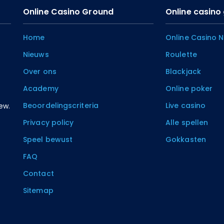
Online Casino Ground
Online casin
Home
Online Casino 
Nieuws
Roulette
Over ons
Blackjack
Academy
Online poker
Beoordelingscriteria
Live casino
ew.
Privacy policy
Alle spellen
Speel bewust
Gokkasten
FAQ
Contact
Sitemap