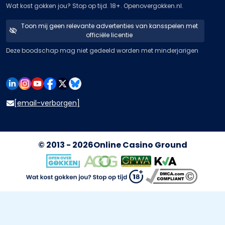
Wat kost gokken jou? Stop op tijd. 18+. Openovergokken.nl.
Toon mij geen relevante advertenties van kansspelen met
officiële licentie
Deze boodschap mag niet gedeeld worden met minderjarigen
[email-verborgen]
© 2013 - 2026
Online Casino Ground