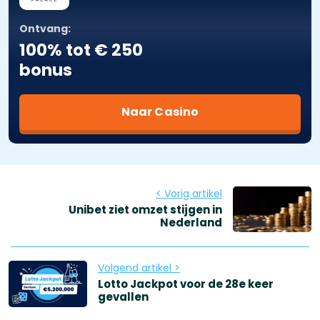
Ontvang:
100% tot € 250
bonus
Naar Casino
< Vorig artikel
Unibet ziet omzet stijgen in
Nederland
Volgend artikel >
Lotto Jackpot voor de 28e keer
gevallen