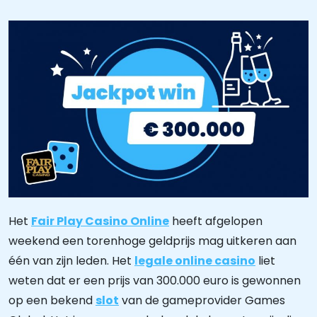
Het
Fair Play Casino Online
heeft afgelopen
weekend een torenhoge geldprijs mag uitkeren aan
één van zijn leden. Het
legale online casino
liet
weten dat er een prijs van 300.000 euro is gewonnen
op een bekend
slot
van de gameprovider Games