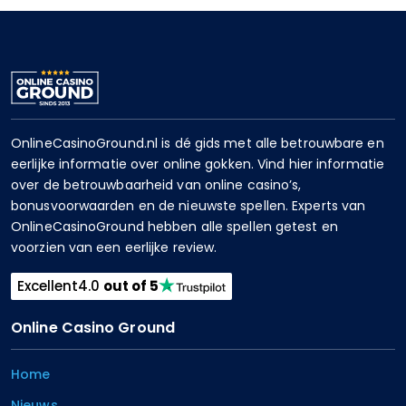
OnlineCasinoGround.nl is dé gids met alle betrouwbare en
eerlijke informatie over online gokken. Vind hier informatie
over de betrouwbaarheid van online casino’s,
bonusvoorwaarden en de nieuwste spellen. Experts van
OnlineCasinoGround hebben alle spellen getest en
voorzien van een eerlijke review.
Excellent
4.0
out of 5
Online Casino Ground
Home
Nieuws