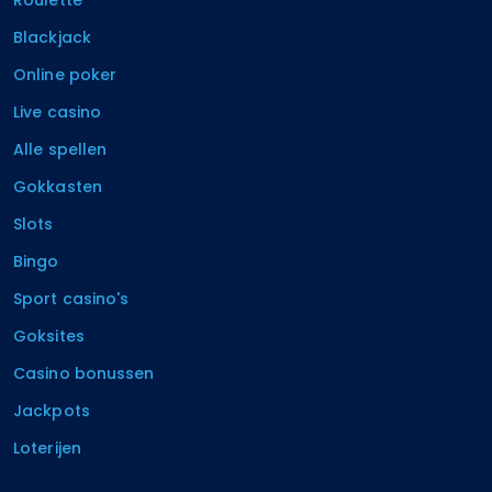
Blackjack
Online poker
Live casino
Alle spellen
Gokkasten
Slots
Bingo
Sport casino's
Goksites
Casino bonussen
Jackpots
Loterijen