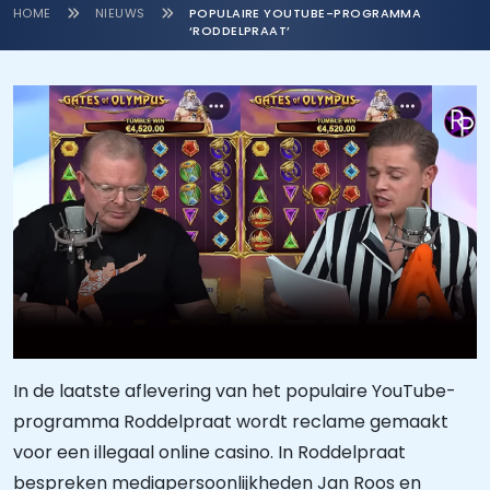
HOME
NIEUWS
POPULAIRE YOUTUBE-PROGRAMMA
‘RODDELPRAAT’
In de laatste aflevering van het populaire YouTube-
programma Roddelpraat wordt reclame gemaakt
voor een illegaal online casino. In Roddelpraat
bespreken mediapersoonlijkheden Jan Roos en