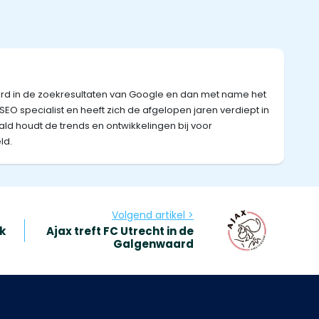
eerd in de zoekresultaten van Google en dan met name het
s SEO specialist en heeft zich de afgelopen jaren verdiept in
ald houdt de trends en ontwikkelingen bij voor
ld.
Volgend artikel >
k
Ajax treft FC Utrecht in de
Galgenwaard