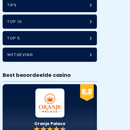
TIPS
TOP 10
TOP 5
WETGEVING
Best beoordeelde casino
8,8
Oranje Palace