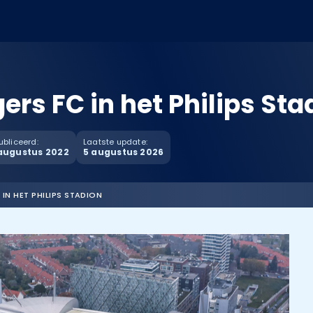
rs FC in het Philips Sta
bliceerd:
Laatste update:
augustus 2022
5 augustus 2026
IN HET PHILIPS STADION