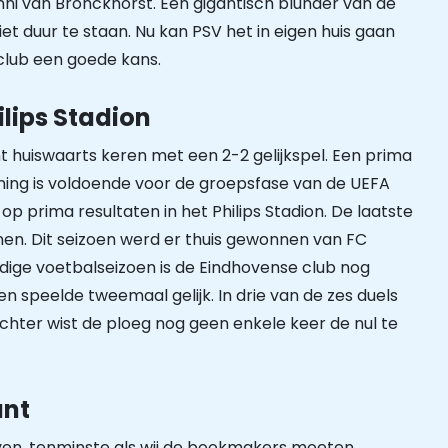
nni van Bronckhorst. Een gigantisch blunder van de
et duur te staan. Nu kan PSV het in eigen huis gaan
lub een goede kans.
ilips Stadion
 huiswaarts keren met een 2-2 gelijkspel. Een prima
ning is voldoende voor de groepsfase van de UEFA
 prima resultaten in het Philips Stadion. De laatste
nnen. Dit seizoen werd er thuis gewonnen van FC
dige voetbalseizoen is de Eindhovense club nog
n speelde tweemaal gelijk. In drie van de zes duels
hter wist de ploeg nog geen enkele keer de nul te
unt
en, tenminste als wij de bookmakers moeten