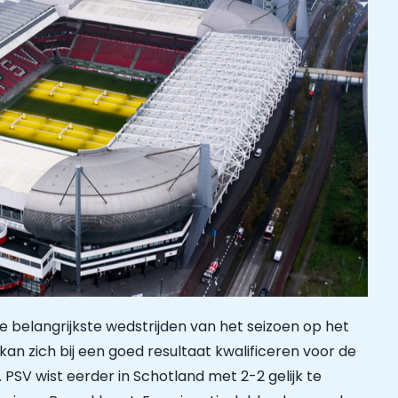
 belangrijkste wedstrijden van het seizoen op het
n zich bij een goed resultaat kwalificeren voor de
SV wist eerder in Schotland met 2-2 gelijk te