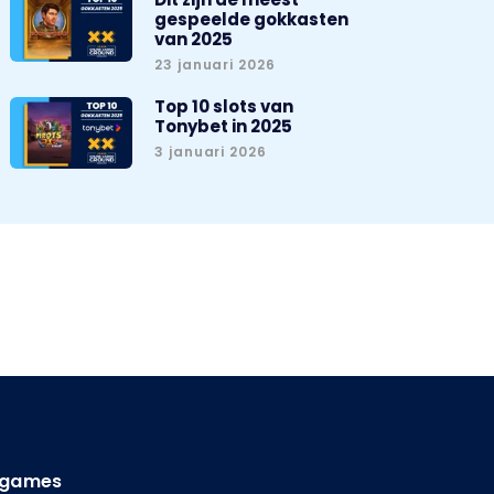
gespeelde gokkasten
van 2025
23 januari 2026
Top 10 slots van
Tonybet in 2025
3 januari 2026
o games