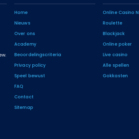
Home
Online Casino 
Nieuws
Roulette
Over ons
Blackjack
Academy
Online poker
Beoordelingscriteria
Live casino
ew.
Privacy policy
Alle spellen
Speel bewust
Gokkasten
FAQ
Contact
Sitemap