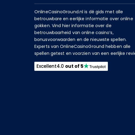
OnlineCasinoGround.nl is dé gids met alle
betrouwbare en eerlijke informatie over online
gokken. Vind hier informatie over de
betrouwbaarheid van online casino’s,
bonusvoorwaarden en de nieuwste spellen.
Experts van OnlineCasinoGround hebben alle
spellen getest en voorzien van een eerlijke revi
Excellent
4.0
out of 5