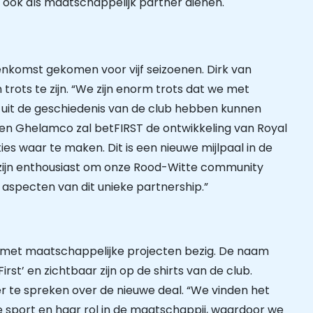
 ook als maatschappelijk partner dienen.
eenkomst gekomen voor vijf seizoenen. Dirk van
trots te zijn. “We zijn enorm trots dat we met
 uit de geschiedenis van de club hebben kunnen
en Ghelamco zal betFIRST de ontwikkeling van Royal
s waar te maken. Dit is een nieuwe mijlpaal in de
zijn enthousiast om onze Rood-Witte community
 aspecten van dit unieke partnership.”
 met maatschappelijke projecten bezig. De naam
rst’ en zichtbaar zijn op de shirts van de club.
er te spreken over de nieuwe deal. “We vinden het
e sport en haar rol in de maatschappij, waardoor we