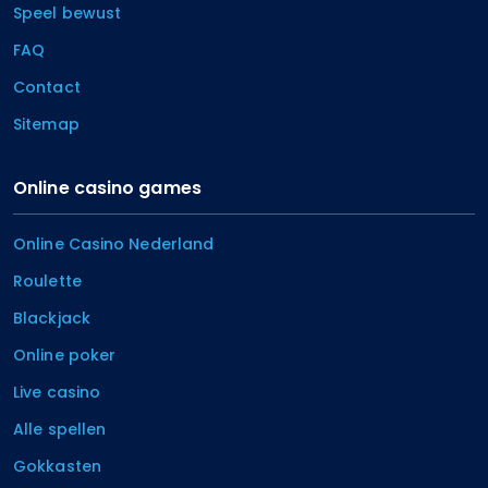
Speel bewust
FAQ
Contact
Sitemap
Online casino games
Online Casino Nederland
Roulette
Blackjack
Online poker
Live casino
Alle spellen
Gokkasten