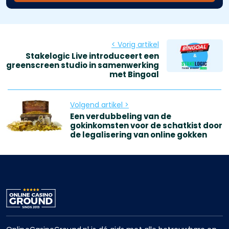
< Vorig artikel
Stakelogic Live introduceert een
greenscreen studio in samenwerking
met Bingoal
Volgend artikel >
Een verdubbeling van de
gokinkomsten voor de schatkist door
de legalisering van online gokken