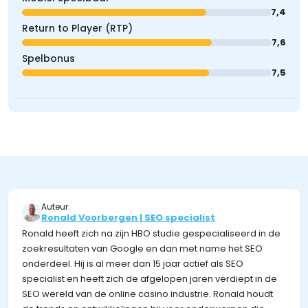
7,4
Return to Player (RTP)
7,6
Spelbonus
7,5
Auteur:
Ronald Voorbergen | SEO specialist
Ronald heeft zich na zijn HBO studie gespecialiseerd in de
zoekresultaten van Google en dan met name het SEO
onderdeel. Hij is al meer dan 15 jaar actief als SEO
specialist en heeft zich de afgelopen jaren verdiept in de
SEO wereld van de online casino industrie. Ronald houdt