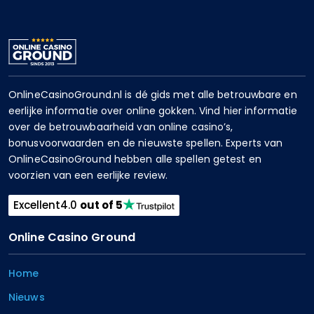
namelijk effect op het brein en het gevoel
van beloning wordt aangetast.
OnlineCasinoGround.nl is dé gids met alle betrouwbare en
eerlijke informatie over online gokken. Vind hier informatie
over de betrouwbaarheid van online casino’s,
bonusvoorwaarden en de nieuwste spellen. Experts van
OnlineCasinoGround hebben alle spellen getest en
voorzien van een eerlijke review.
Excellent
4.0
out of 5
Online Casino Ground
Home
Nieuws