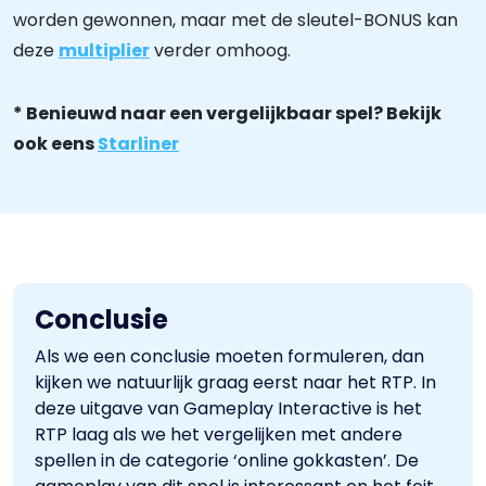
worden gewonnen, maar met de sleutel-BONUS kan
deze
multiplier
verder omhoog.
* Benieuwd naar een vergelijkbaar spel? Bekijk
ook eens
Starliner
Conclusie
Als we een conclusie moeten formuleren, dan
kijken we natuurlijk graag eerst naar het RTP. In
deze uitgave van Gameplay Interactive is het
RTP laag als we het vergelijken met andere
spellen in de categorie ‘online gokkasten’. De