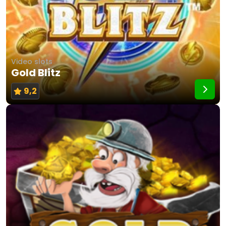
Video slots
Gold Blitz
9,2