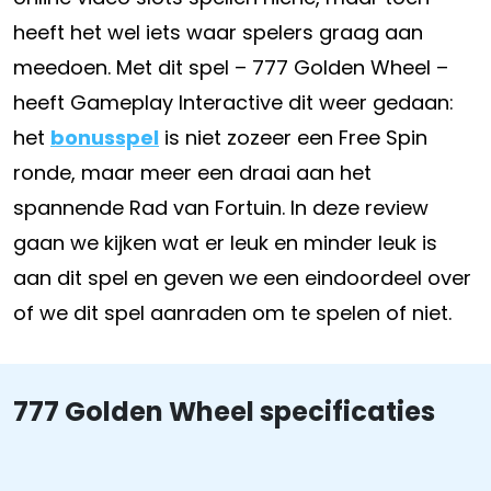
heeft het wel iets waar spelers graag aan
meedoen. Met dit spel – 777 Golden Wheel –
heeft Gameplay Interactive dit weer gedaan:
het
bonusspel
is niet zozeer een Free Spin
ronde, maar meer een draai aan het
spannende Rad van Fortuin. In deze review
gaan we kijken wat er leuk en minder leuk is
aan dit spel en geven we een eindoordeel over
of we dit spel aanraden om te spelen of niet.
777 Golden Wheel specificaties