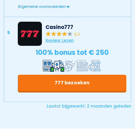
Algemene voorwaarden
Casino777
5
8,3
Review Lezen
100% bonus tot € 250
777 bezoeken
Laatst bijgewerkt: 2 maanden geleden