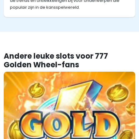
de trends en ontwikkelingen bij voor onderwerpen die
populair zijn in de kansspelwereld.
Andere leuke slots voor 777
Golden Wheel-fans