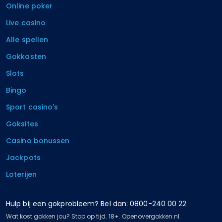
Online poker
Live casino
Alle spellen
Gokkasten
Slots
Bingo
Sport casino's
Goksites
Casino bonussen
Jackpots
Loterijen
Hulp bij een gokprobleem? Bel dan: 0800-240 00 22
Wat kost gokken jou? Stop op tijd. 18+. Openovergokken.nl.