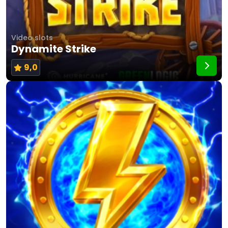
Video slots
Dynamite Strike
9,0