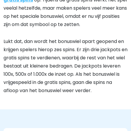
veelal hetzelfde, maar maken spelers veel meer kans
op het speciale bonuswiel, omdat er nu vijf posities
zijn om dat symbool op te zetten.
Lukt dat, dan wordt het bonuswiel apart geopend en
krijgen spelers hierop zes spins. Er zijn drie jackpots en
gratis spins te verdienen, waarbij de rest van het wiel
bestaat uit kleinere bedragen. De jackpots leveren
100x, 500x of 1.000x de inzet op. Als het bonuswiel is
vrijgespeeld in de gratis spins, gaan die spins na
afloop van het bonuswiel weer verder.