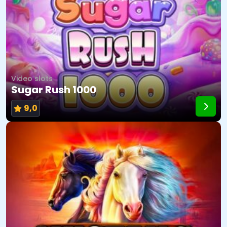
Video slots
Sugar Rush 1000
9,0