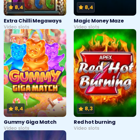
8,4
8,4
Extra Chilli Megaways
Magic Money Maze
Video slots
Video slots
8,4
8,3
Gummy Giga Match
Red hot burning
Video slots
Video slots