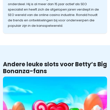
onderdeel. Hij is al meer dan 15 jaar actief als SEO
specialist en heeft zich de afgelopen jaren verdiept in de
SEO wereld van de online casino industrie. Ronald houdt
de trends en ontwikkelingen bij voor onderwerpen die
populair zijn in de kansspelwereld.
Andere leuke slots voor Betty’s Big
Bonanza-fans