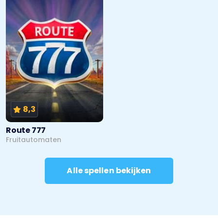
8,3
Route 777
Fruitautomaten
Alle spellen bekijken