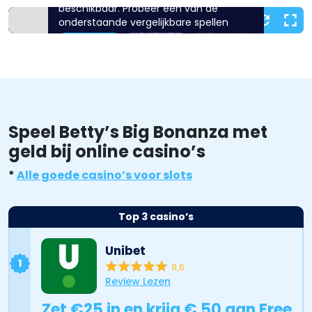
beschikbaar. Probeer één van de
onderstaande vergelijkbare spellen
Speel Betty’s Big Bonanza met
geld bij online casino’s
*
Alle goede casino’s voor slots
Top 3 casino’s
Unibet
1
9,6
Review Lezen
Zet €25 in en krijg € 50 aan Free