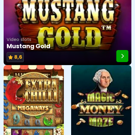
Video slots
Mustang Gold
8,6