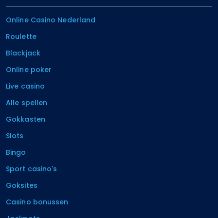
Online Casino Nederland
Roulette
Blackjack
Online poker
Live casino
Alle spellen
Gokkasten
Slots
Bingo
Sport casino's
Goksites
Casino bonussen