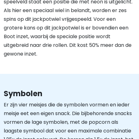
speelveld staat een positie die met neon is uitgelicht.
Als hier een speciaal wiel in belandt, worden er zes
spins op dit jackpotwiel vrijgespeeld. Voor een
grotere kans op dit jackpotwiel is er bovendien een
Boot inzet, waarbij de speciale positie wordt
uitgebreid naar drie rollen. Dit kost 50% meer dan de
gewone inzet.
Symbolen
Er zijn vier meisjes die de symbolen vormen en ieder
meisje eet een eigen snack. Die bijbehorende snacks
vormen de lage symbolen, met de popcorn als
laagste symbool dat voor een maximale combinatie