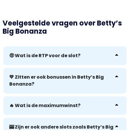
Veelgestelde vragen over Betty’s
Big Bonanza
🤑 Wat is de RTP voor de slot?
De RTP is 96,35%.
💚 Zitten er ook bonussen in Betty’s Big
Bonanza?
Ja, er zijn gratis spins en er is een jackpotwiel
dat op ieder moment kan voorkomen of
🔥 Wat is de maximumwinst?
waarvoor apart gespaard wordt met
De maximale winst is 6.000x de inzet.
verliezende spins.
🎰 Zijn er ook andere slots zoals Betty’s Big