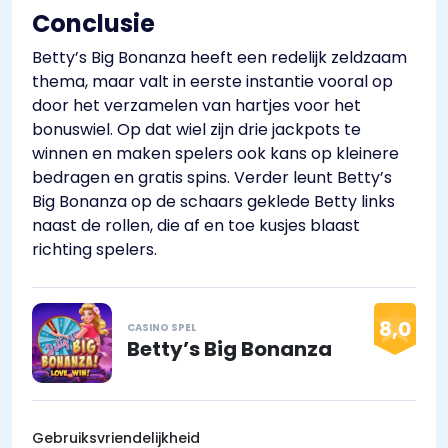
Conclusie
Betty’s Big Bonanza heeft een redelijk zeldzaam
thema, maar valt in eerste instantie vooral op
door het verzamelen van hartjes voor het
bonuswiel. Op dat wiel zijn drie jackpots te
winnen en maken spelers ook kans op kleinere
bedragen en gratis spins. Verder leunt Betty’s
Big Bonanza op de schaars geklede Betty links
naast de rollen, die af en toe kusjes blaast
richting spelers.
8,0
CASINO SPEL
Betty’s Big Bonanza
Gebruiksvriendelijkheid