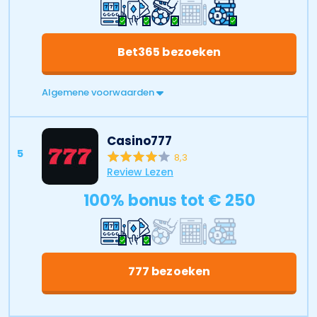
Bet365 bezoeken
Algemene voorwaarden
Casino777
5
8,3
Review Lezen
100% bonus tot € 250
777 bezoeken