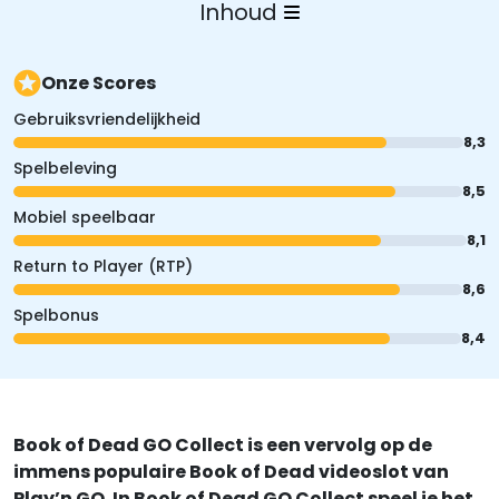
Inhoud
Spelgegevens
Onze Scores
Spelen met geld
Gebruiksvriendelijkheid
8,3
Spelregels van Book of Dead GO Collect
Spelbeleving
8,5
Vormgeving en thematiek
Mobiel speelbaar
8,1
Conclusie
Return to Player (RTP)
8,6
FAQ
Spelbonus
8,4
Book of Dead GO Collect is een vervolg op de
immens populaire Book of Dead videoslot van
Play’n GO. In Book of Dead GO Collect speel je het