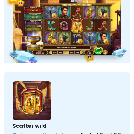
Scatter wild