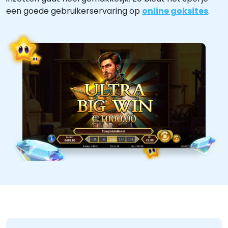
een goede gebruikerservaring op
online goksites
.