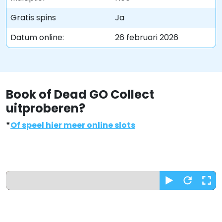
Gratis spins
Ja
Datum online:
26 februari 2026
Book of Dead GO Collect
uitproberen?
*
Of speel hier meer online slots
Speel bij Oranje Palace en
krijg:
100% tot € 250 bonus
Speel met bonus
of