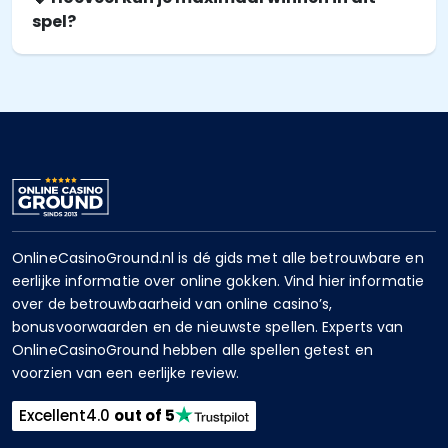
spel?
muntje verzameld wordt. Het is compleet
willekeurig of een munt de bonusronde wel of
Je maakt in Book of Dead GO Collect kans op
niet activeert.
maximaal 10.000x je inzet.
OnlineCasinoGround.nl is dé gids met alle betrouwbare en
eerlijke informatie over online gokken. Vind hier informatie
over de betrouwbaarheid van online casino’s,
bonusvoorwaarden en de nieuwste spellen. Experts van
OnlineCasinoGround hebben alle spellen getest en
voorzien van een eerlijke review.
Excellent
4.0
out of 5