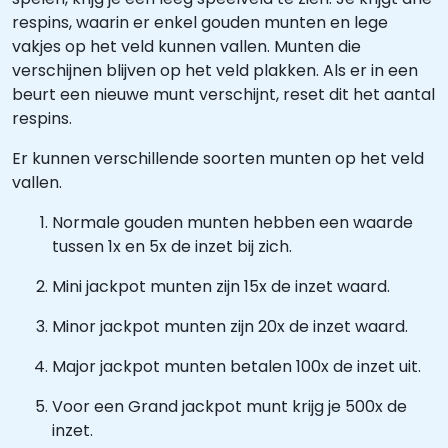
respins, waarin er enkel gouden munten en lege
vakjes op het veld kunnen vallen. Munten die
verschijnen blijven op het veld plakken. Als er in een
beurt een nieuwe munt verschijnt, reset dit het aantal
respins.
Er kunnen verschillende soorten munten op het veld
vallen.
Normale gouden munten hebben een waarde
tussen 1x en 5x de inzet bij zich.
Mini jackpot munten zijn 15x de inzet waard.
Minor jackpot munten zijn 20x de inzet waard.
Major jackpot munten betalen 100x de inzet uit.
Voor een Grand jackpot munt krijg je 500x de
inzet.