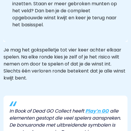
inzetten. Staan er meer gebroken munten op
het veld? Dan ben je de compleet
opgebouwde winst kwijt en keer je terug naar
het basisspel.
Je mag het gokspelletje tot vier keer achter elkaar
spelen. Na elke ronde kies je zelf of je het risico wilt
nemen om door te spelen of dat je de winst int.
Slechts één verloren ronde betekent dat je alle winst
kwijt bent.
In Book of Dead GO Collect heeft
Play’n GO
alle
elementen gestopt die veel spelers aanspreken.
De bonusronde met uitbreidende symbolen is