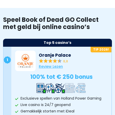
Start gratis spel
Speel Book of Dead GO Collect
met geld bij online casino’s
Top 5 casino’s
TIP 2026!
Oranje Palace
1
8,8
Review Lezen
100% tot € 250 bonus
Exclusieve spellen van Holland Power Gaming
Live casino is 24/7 geopend
Gemakkelijk storten met iDeal