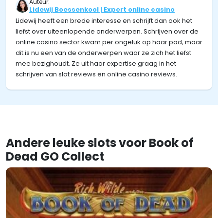
Auteur:
Lidewij Boessenkool | Expert online casino
Lidewij heeft een brede interesse en schrijft dan ook het
liefst over uiteenlopende onderwerpen. Schrijven over de
online casino sector kwam per ongeluk op haar pad, maar
dit is nu een van de onderwerpen waar ze zich het liefst
mee bezighoudt. Ze uit haar expertise graag in het
schrijven van slot reviews en online casino reviews.
Andere leuke slots voor
Book of
Dead GO Collect