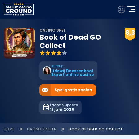
CASINO SPEL
8,3
Book of Dead GO
ORANJE PALACE
Collect
Bezoek Oranje
100% tot € 250
Palace
bonus
Auteur:
Lidewij Boessenkool
Expert online casino
Spel gratis spelen
Laatste update:
11 juni 2026
HOME
CASINO SPELLEN
BOOK OF DEAD GO COLLECT