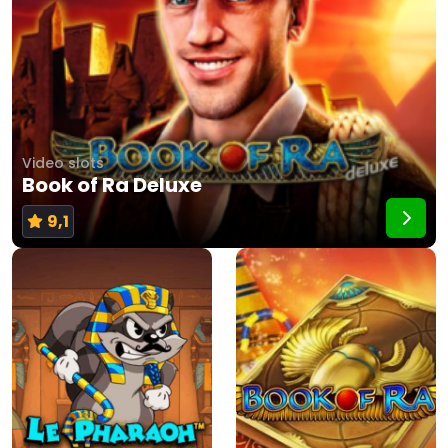
Video slots
Book of Ra Deluxe
9,1