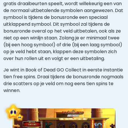
gratis draaibeurten speelt, wordt willekeurig een van
de normaal uitbetalende symbolen aangewezen. Dat
symbool is tijdens de bonusronde een speciaal
uitklappend symbool. Dit symbool zal tijdens de
bonusronde overal op het veld uitbetalen, ook als ze
niet op een winlijn staan. Zolang je er minimaal twee
(bij een hoog symbool) of drie (bij een laag symbool)
op je veld hebt staan, klappen deze symbolen zich
over hun rollen uit en volgt er een uitbetaling.
Je wint in Book of Dead GO Collect in eerste instantie
tien free spins. Draai tijdens de bonusronde nogmaals
drie scatters op je veld om nog eens tien spins te
winnen.