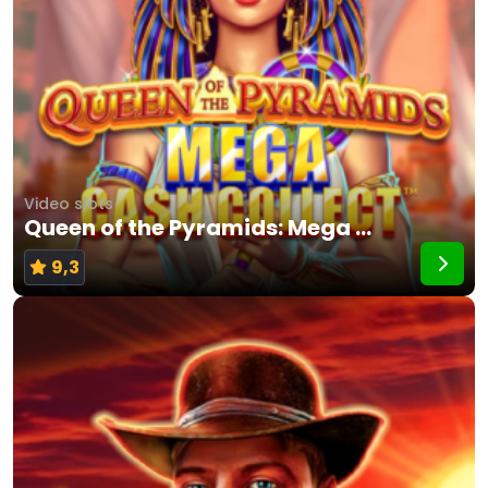
Video slots
Queen of the Pyramids: Mega Cash Collect
9,3