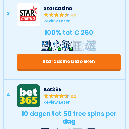
Starcasino
3
8,9
Review Lezen
100% tot € 250
Starcasino bezoeken
Bet365
4
9,2
Review Lezen
10 dagen tot 50 free spins per
dag