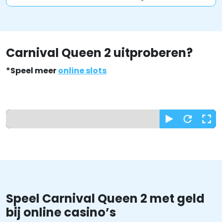
Carnival Queen 2 uitproberen?
*Speel meer
online slots
Speel bij Oranje Palace en
krijg:
100% tot € 250 bonus
Speel met bonus
of
Start gratis spel
Speel Carnival Queen 2 met geld
bij online casino’s