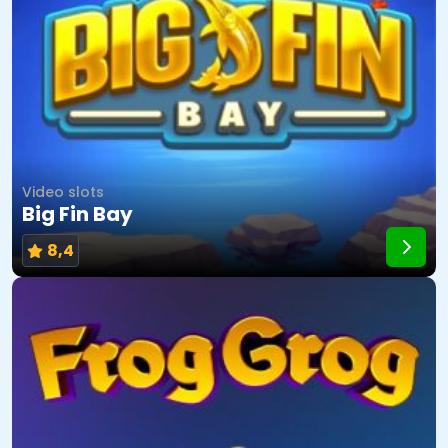
Video slots
Big Fin Bay
8,4