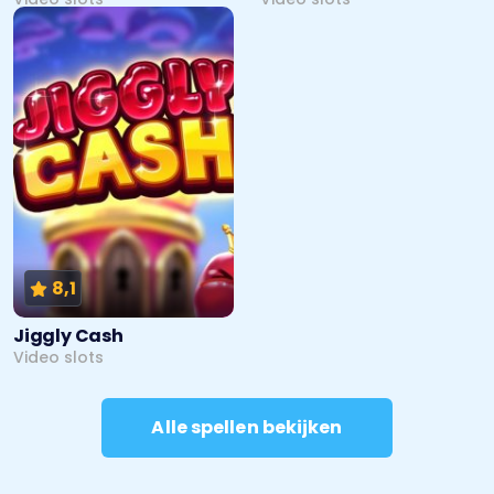
8,1
Jiggly Cash
Video slots
Alle spellen bekijken