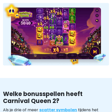
Welke bonusspellen heeft
Carnival Queen 2?
Als je drie of meer
scatter symbolen
tijdens het