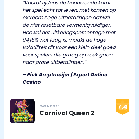
“Vooral tijdens de bonusronde komt
het spel echt tot leven, met kansen op
extreem hoge uitbetalingen dankzij
de niet resetbare vermenigvuldiger.
Hoewel het uitkeringspercentage met
94,18% wat laag is, maakt de hoge
volatiliteit dit voor een klein deel goed
voor spelers die graag op zoek gaan
naar grote uitbetalingen.”
– Rick Amptmeijer | Expert Online
Casino
7,4
CASINO SPEL
Carnival Queen 2