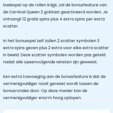
basisspel op de rollen krijgt, zal de bonusfeature van
de Carnival Queen 2 gokkast geactiveerd worden. Je
ontvangt 12 gratis spins plus 4 extra spins per extra
scatter.
In het bonusspel zelf zullen 2 scatter symbolen 3
extra spins geven plus 2 extra voor elke extra scatter
in beeld. Deze scatter symbolen worden pas geteld
nadat alle opeenvolgende winsten zijn geweest.
Een extra toevoeging aan de bonusfeature is dat de
vermenigvuldiger nooit gereset wordt tussen de
bonusrondes door. Op deze manier kan de
vermenigvuldiger enorm hoog oplopen.