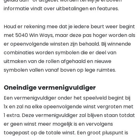
informatie vindt over uitbetalingen en features.
Houd er rekening mee dat je iedere beurt weer begint
met 5040 Win Ways, maar deze pas hoger worden als
er opeenvolgende winsten zijn behaald. Bij winnende
combinaties worden symbolen die er deel van
uitmaken van de rollen afgehaald en nieuwe
symbolen vallen vanaf boven op lege ruimtes.
Oneindige vermenigvuldiger
Een vermenigvuldiger onder het speelveld begint bij
1x en zal na elke opeenvolgende winst vergroten met
1 extra. Deze vermenigvuldiger zal blijven staan totdat
er geen winst meer mogelijk is en vervolgens
toegepast op de totale winst. Een groot pluspunt is