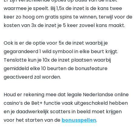
waarmee je speelt. Bij 1,5x de inzet is de kans twee
keer zo hoog om gratis spins te winnen, terwijl voor de
kosten van 3x de inzet je 5 keer zoveel kans maakt.
Ook is er de optie voor 5x de inzet waarbij je
gegarandeerd 1 wild symbool in elke beurt krijgt.
Tenslotte kun je 10x de inzet plaatsen waarbij
gemiddeld elke 10 beurten de bonusfeature
geactiveerd zal worden.
Houd er rekening mee dat legale Nederlandse online
casino’s de Bet+ functie vaak uitgeschakeld hebben
en je daadwerkelijk scatters in beeld moet krijgen
voor het starten van de
bonusspellen
.