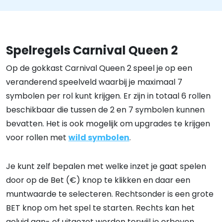
Spelregels Carnival Queen 2
Op de gokkast Carnival Queen 2 speel je op een
veranderend speelveld waarbij je maximaal 7
symbolen per rol kunt krijgen. Er zijn in totaal 6 rollen
beschikbaar die tussen de 2 en 7 symbolen kunnen
bevatten. Het is ook mogelijk om upgrades te krijgen
voor rollen met
wild symbolen
.
Je kunt zelf bepalen met welke inzet je gaat spelen
door op de Bet (€) knop te klikken en daar een
muntwaarde te selecteren. Rechtsonder is een grote
BET knop om het spel te starten. Rechts kan het
geluid aan- of uitgezet worden terwijl je erboven