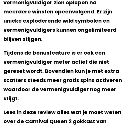
vermenigvuldiger zien oplopen na
meerdere winsten opeenvolgend. Er zijn
unieke exploderende wild symbolen en
vermenigvuldigers kunnen ongelimiteerd
blijven stijgen.
Tijdens de bonusfeature is er ook een
vermenigvuldiger meter actief die niet
gereset wordt. Bovendien kun je met extra
scatters steeds meer gratis spins activeren
waardoor de vermenigvuldiger nog meer
stijgt.
Lees in deze review alles wat je moet weten
over de Carnival Queen 2 gokkast van