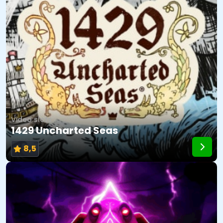
Video slots
1429 Uncharted Seas
8,5