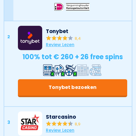
Tonybet
2
8,4
Review Lezen
100% tot € 260 + 26 free spins
Tonybet bezoeken
Starcasino
3
8,9
Review Lezen