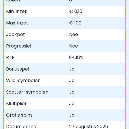
Min. inzet
€ 0,10
Max. inzet
€ 100
Jackpot
Nee
Progressief
Nee
RTP
94,18%
Bonusspel
Ja
Wild-symbolen
Ja
Scatter-symbolen
Ja
Multiplier
Ja
Gratis spins
Ja
Datum online:
27 augustus 2025