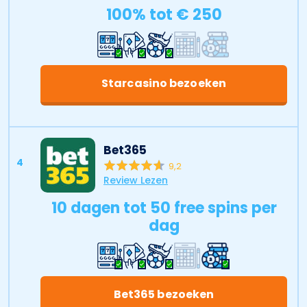
100% tot € 250
Starcasino bezoeken
Bet365
4
9,2
Review Lezen
10 dagen tot 50 free spins per
dag
Bet365 bezoeken