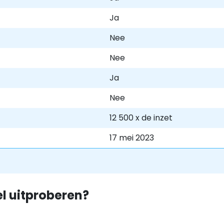
Ja
Nee
Nee
Ja
Nee
12 500 x de inzet
17 mei 2023
l uitproberen?
Speel bij Unibet en krijg:
Zet €25 in en krijg €