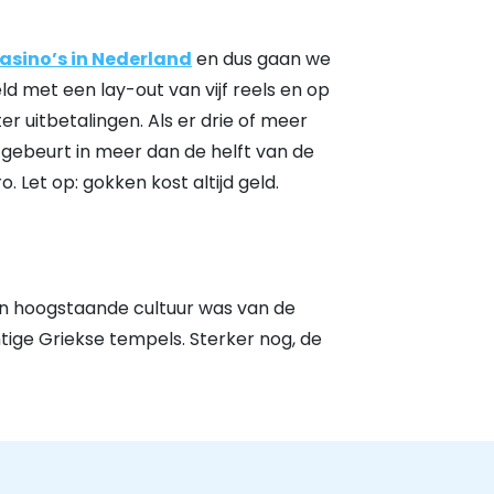
casino’s in Nederland
en dus gaan we
d met een lay-out van vijf reels en op
er uitbetalingen. Als er drie of meer
 gebeurt in meer dan de helft van de
 Let op: gokken kost altijd geld.
 hoogstaande cultuur was van de
ige Griekse tempels. Sterker nog, de