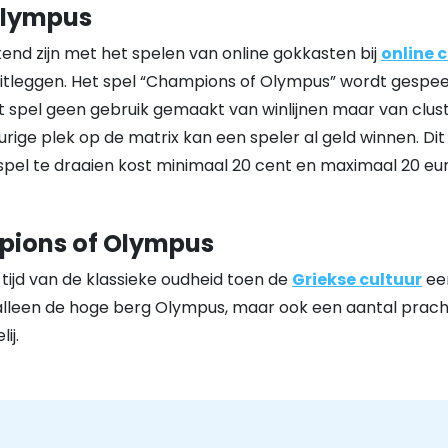
Olympus
kend zijn met het spelen van online gokkasten bij
online 
itleggen. Het spel “Champions of Olympus” wordt gespeel
dit spel geen gebruik gemaakt van winlijnen maar van clust
ige plek op de matrix kan een speler al geld winnen. Dit
spel te draaien kost minimaal 20 cent en maximaal 20 euro.
ions of Olympus
tijd van de klassieke oudheid toen de
Griekse cultuur
een
alleen de hoge berg Olympus, maar ook een aantal pracht
ij.