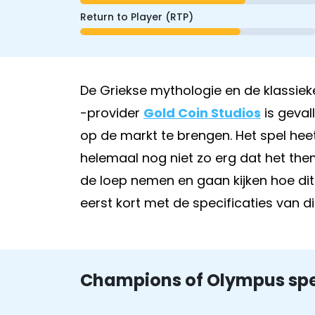
Return to Player (RTP)
De Griekse mythologie en de klassiek
-provider
Gold Coin Studios
is geval
op de markt te brengen. Het spel hee
helemaal nog niet zo erg dat het the
de loep nemen en gaan kijken hoe di
eerst kort met de specificaties van dit
Champions of Olympus spe