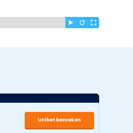
Unibet bezoeken