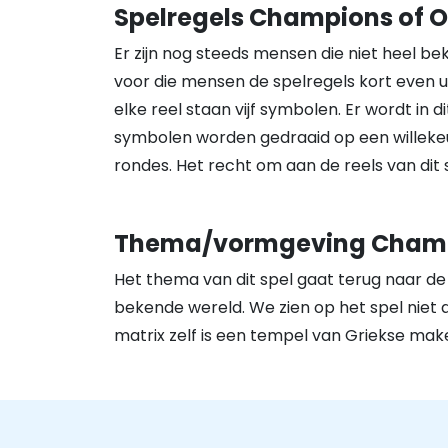
Spelregels Champions of 
Er zijn nog steeds mensen die niet heel be
voor die mensen de spelregels kort even u
elke reel staan vijf symbolen. Er wordt in 
symbolen worden gedraaid op een willekeur
rondes. Het recht om aan de reels van dit 
Thema/vormgeving Champ
Het thema van dit spel gaat terug naar de 
bekende wereld. We zien op het spel niet 
matrix zelf is een tempel van Griekse makel