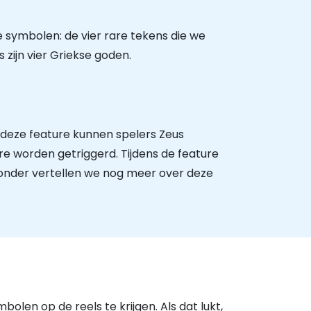
e symbolen: de vier rare tekens die we
zijn vier Griekse goden.
t deze feature kunnen spelers Zeus
e worden getriggerd. Tijdens de feature
onder vertellen we nog meer over deze
olen op de reels te krijgen. Als dat lukt,