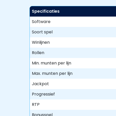
Specificaties
Software
Soort spel
Winlijnen
Rollen
Min. munten per lijn
Max. munten per lijn
Jackpot
Progressief
RTP
Bonusspel