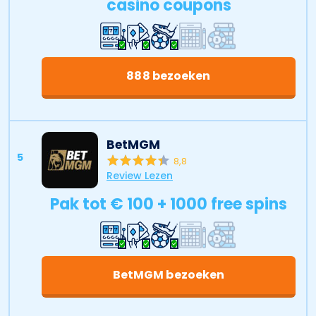
casino coupons
888 bezoeken
BetMGM
5
8,8
Review Lezen
Pak tot € 100 + 1000 free spins
BetMGM bezoeken