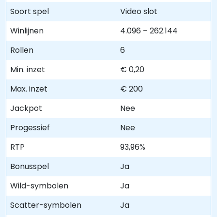
Soort spel
Video slot
Winlijnen
4.096 – 262.144
Rollen
6
Min. inzet
€ 0,20
Max. inzet
€ 200
Jackpot
Nee
Progessief
Nee
RTP
93,96%
Bonusspel
Ja
Wild-symbolen
Ja
Scatter-symbolen
Ja