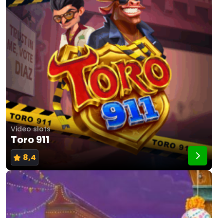
Video slots
Toro 911
8,4