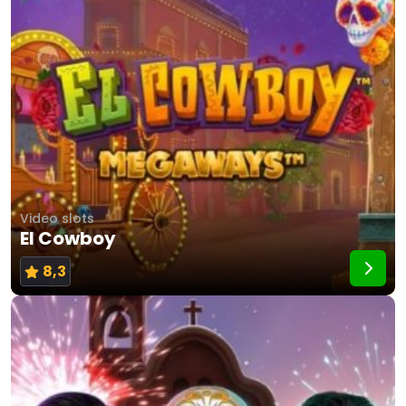
Video slots
El Cowboy
8,3