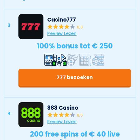
Casino777
3
8,3
Review Lezen
100% bonus tot € 250
777 bezoeken
888 Casino
4
8,6
Review Lezen
200 free spins of € 40 live