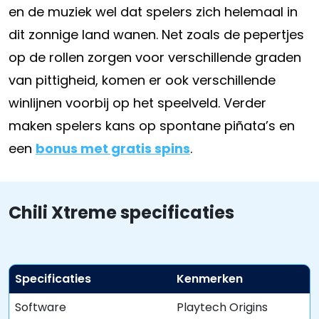
en de muziek wel dat spelers zich helemaal in
dit zonnige land wanen. Net zoals de pepertjes
op de rollen zorgen voor verschillende graden
van pittigheid, komen er ook verschillende
winlijnen voorbij op het speelveld. Verder
maken spelers kans op spontane piñata’s en
een
bonus met gratis spins
.
Chili Xtreme specificaties
Specificaties
Kenmerken
Software
Playtech Origins