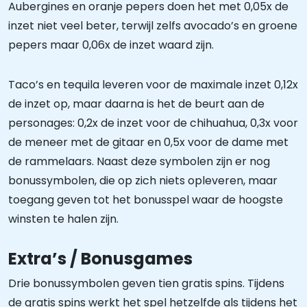
Aubergines en oranje pepers doen het met 0,05x de
inzet niet veel beter, terwijl zelfs avocado’s en groene
pepers maar 0,06x de inzet waard zijn.
Taco’s en tequila leveren voor de maximale inzet 0,12x
de inzet op, maar daarna is het de beurt aan de
personages: 0,2x de inzet voor de chihuahua, 0,3x voor
de meneer met de gitaar en 0,5x voor de dame met
de rammelaars. Naast deze symbolen zijn er nog
bonussymbolen, die op zich niets opleveren, maar
toegang geven tot het bonusspel waar de hoogste
winsten te halen zijn.
Extra’s / Bonusgames
Drie bonussymbolen geven tien gratis spins. Tijdens
de gratis spins werkt het spel hetzelfde als tijdens het