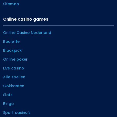
Sitemap
Online casino games
Online Casino Nederland
Roulette
Blackjack
Online poker
Live casino
Alle spellen
Gokkasten
Slots
Bingo
Sport casino's