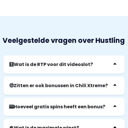
Veelgestelde vragen over Hustling
🧮Wat is de RTP voor dit videoslot?
De RTP is 94,96%.
🤑Zitten er ook bonussen in Chili Xtreme?
Ja, er zijn verschillende extra’s in het
basisspel, maar ook een bonusspel met
🎰Hoeveel gratis spins heeft een bonus?
gratis spins.
Dat hangt af van het aantal scatters, maar
spelers krijgen minimaal 10 en maximaal 25
💲Wat is de maximale winst?