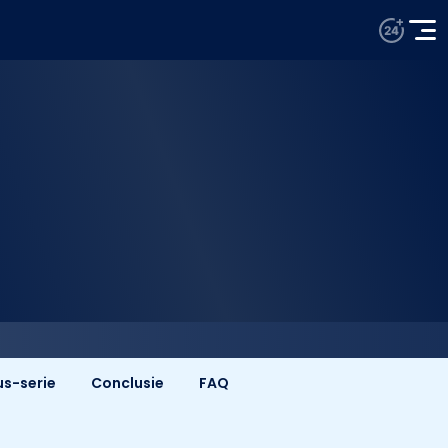
alace
s-serie
Conclusie
FAQ