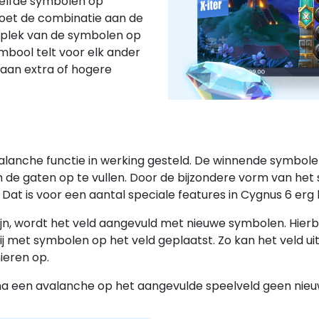
zelfde symbolen op
moet de combinatie aan de
e plek van de symbolen op
ymbool telt voor elk ander
 aan extra of hogere
valanche functie in werking gesteld. De winnende symbole
de gaten op te vullen. Door de bijzondere vorm van het 
Dat is voor een aantal speciale features in Cygnus 6 erg b
jn, wordt het veld aangevuld met nieuwe symbolen. Hierbij
 met symbolen op het veld geplaatst. Zo kan het veld uite
ieren op.
er na een avalanche op het aangevulde speelveld geen nie