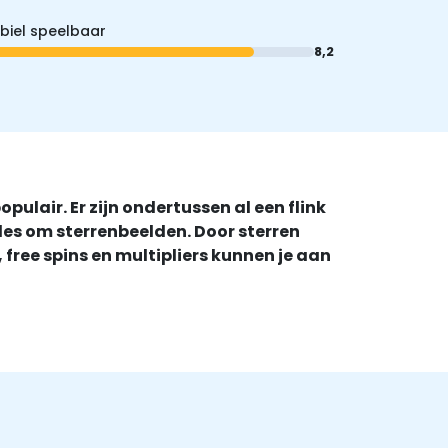
biel speelbaar
8,2
opulair. Er zijn ondertussen al een flink
lles om sterrenbeelden. Door sterren
free spins en multipliers kunnen je aan