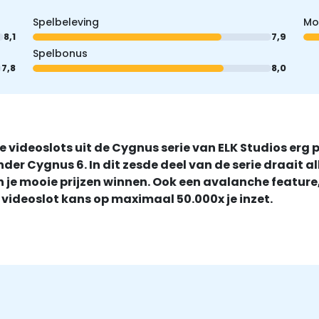
Spelbeleving
Mo
8,1
7,9
Spelbonus
7,8
8,0
e videoslots uit de Cygnus serie van ELK Studios erg p
der Cygnus 6. In dit zesde deel van de serie draait a
 je mooie prijzen winnen. Ook een avalanche feature, 
e videoslot kans op maximaal 50.000x je inzet.