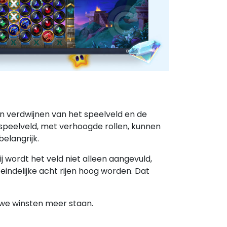
n verdwijnen van het speelveld en de
speelveld, met verhoogde rollen, kunnen
elangrijk.
 wordt het veld niet alleen aangevuld,
indelijke acht rijen hoog worden. Dat
uwe winsten meer staan.