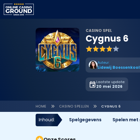
CASINO SPEL
Cygnus 6
Auteur:
Lidewij Boessenkool
Laatste update:
20 mei 2026
HOME
CASINO SPELLEN
CYGNUS 6
Inhoud:
Spelgegevens
Spelen met 
Onze Scores