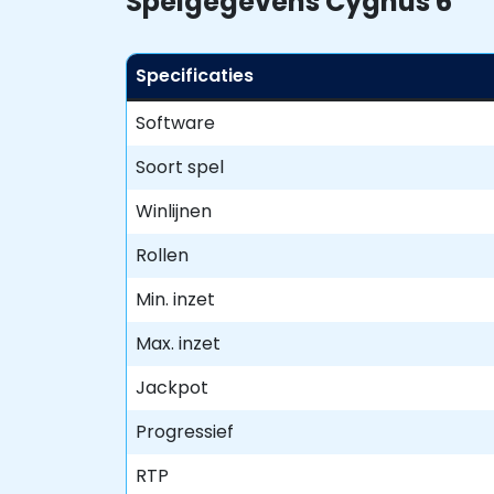
Spelgegevens Cygnus 6
Specificaties
Software
Soort spel
Winlijnen
Rollen
Min. inzet
Max. inzet
Jackpot
Progressief
RTP