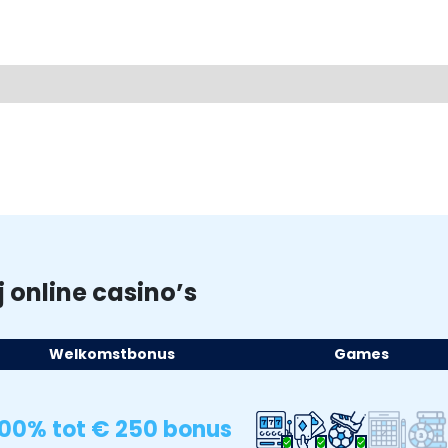
100% tot € 250
bonus
Speel met bonus
of
Start gratis spel
 online casino’s
Welkomstbonus
Games
100% tot € 250 bonus