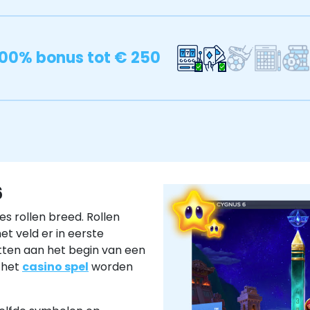
100% bonus tot € 250
6
s rollen breed. Rollen
et veld er in eerste
vatten aan het begin van een
s het
casino spel
worden