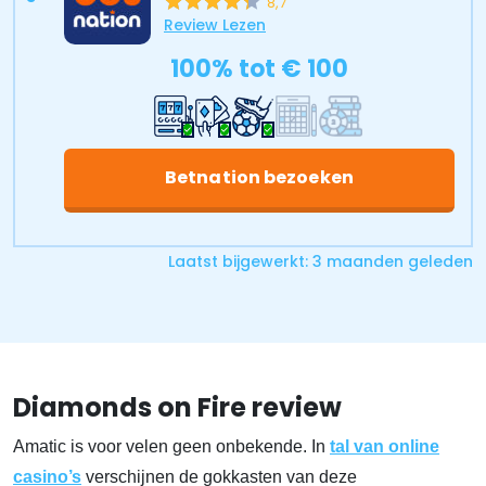
8,7
Review Lezen
100% tot € 100
Betnation bezoeken
Laatst bijgewerkt: 3 maanden geleden
Diamonds on Fire review
Amatic is voor velen geen onbekende. In
tal
v
an
online
casino’s
verschijnen de gokkasten van deze