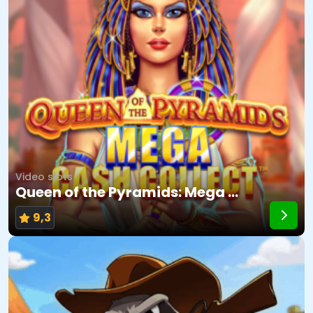
Video slots
Queen of the Pyramids: Mega Cash Collect
9,3