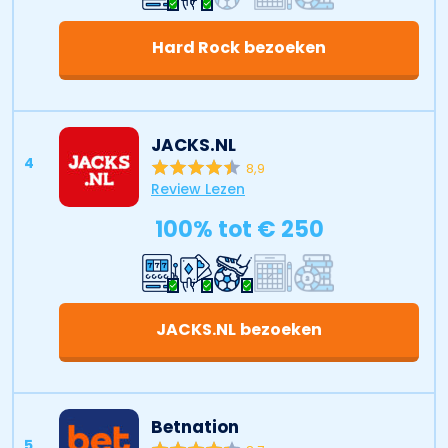
Hard Rock bezoeken
JACKS.NL
4
8,9
Review Lezen
100% tot € 250
JACKS.NL bezoeken
Betnation
5