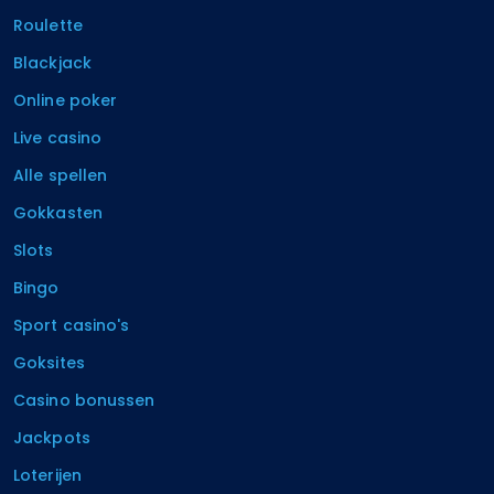
Roulette
Blackjack
Online poker
Live casino
Alle spellen
Gokkasten
Slots
Bingo
Sport casino's
Goksites
Casino bonussen
Jackpots
Loterijen