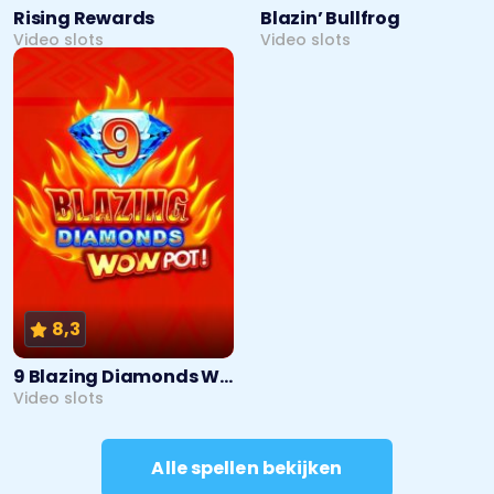
Rising Rewards
Blazin’ Bullfrog
Video slots
Video slots
8,3
9 Blazing Diamonds Wowpot
Video slots
Alle spellen bekijken