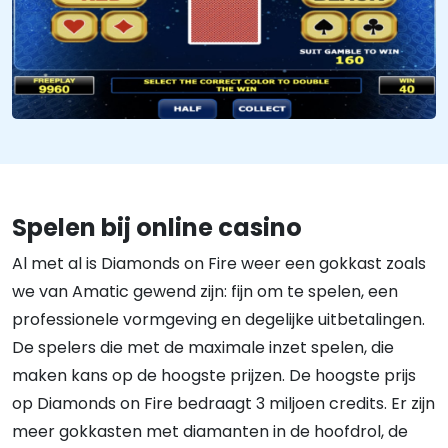
Spelen bij online casino
Al met al is Diamonds on Fire weer een gokkast zoals
we van Amatic gewend zijn: fijn om te spelen, een
professionele vormgeving en degelijke uitbetalingen.
De spelers die met de maximale inzet spelen, die
maken kans op de hoogste prijzen. De hoogste prijs
op Diamonds on Fire bedraagt 3 miljoen credits. Er zijn
meer gokkasten met diamanten in de hoofdrol, de