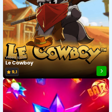
Video slots
Le Cowboy
9,1