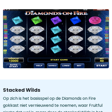
Stacked Wilds
Op zich is het basisspel op de Diamonds on Fire
gokkast niet vernieuwend te noemen, waar Fruitful